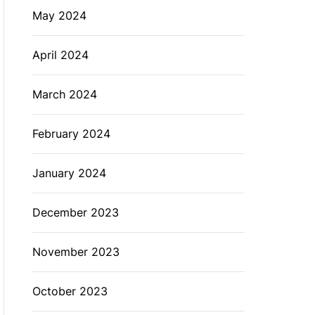
May 2024
April 2024
March 2024
February 2024
January 2024
December 2023
November 2023
October 2023