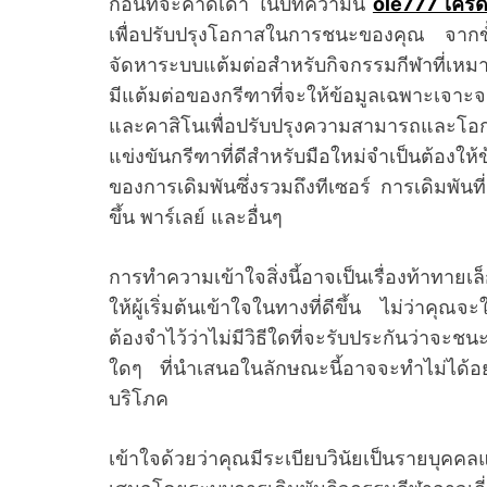
ก่อนที่จะคาดเดา ในบทความนี้
ole777 เครด
เพื่อปรับปรุงโอกาสในการชนะของคุณ จากข
จัดหาระบบแต้มต่อสำหรับกิจกรรมกีฬาที่เหมา
มีแต้มต่อของกรีฑาที่จะให้ข้อมูลเฉพาะเจาะจง
และคาสิโนเพื่อปรับปรุงความสามารถและ
แข่งขันกรีฑาที่ดีสำหรับมือใหม่จำเป็นต้องให้
ของการเดิมพันซึ่งรวมถึงทีเซอร์ การเดิมพันที
ขึ้น พาร์เลย์ และอื่นๆ
การทำความเข้าใจสิ่งนี้อาจเป็นเรื่องท้าทายเล
ให้ผู้เริ่มต้นเข้าใจในทางที่ดีขึ้น ไม่ว่าค
ต้องจำไว้ว่าไม่มีวิธีใดที่จะรับประกันว่าจะ
ใดๆ ที่นำเสนอในลักษณะนี้อาจจะทำไม่ได้อย่าง
บริโภค
เข้าใจด้วยว่าคุณมีระเบียบวินัยเป็นรายบุคคลแ