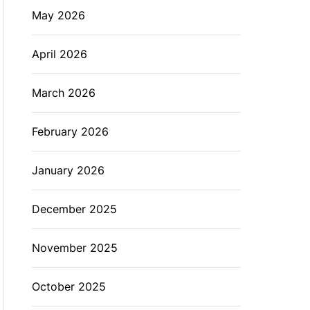
May 2026
April 2026
March 2026
February 2026
January 2026
December 2025
November 2025
October 2025