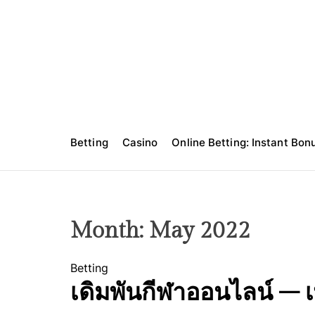
S
k
i
p
t
o
c
o
Betting
Casino
Online Betting: Instant Bon
n
t
e
n
t
Month:
May 2022
C
Betting
a
เดิมพันกีฬาออนไลน์ – เพ
t