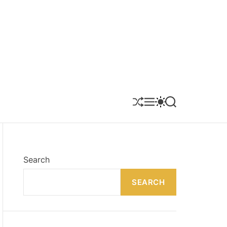
S
M
S
S
H
E
W
E
U
N
I
A
F
U
T
R
F
C
C
L
H
H
E
C
Search
O
L
SEARCH
O
R
M
O
D