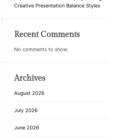
Creative Presentation Balance Styles
Recent Comments
No comments to show.
Archives
August 2026
July 2026
June 2026