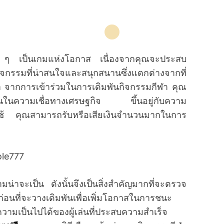
ื่น ๆ เป็นเกมแห่งโอกาส เนื่องจากคุณจะประสบ
ิจกรรมที่น่าสนใจและสนุกสนานซึ่งแตกต่างจากที่
า จากการเข้าร่วมในการเดิมพันกิจกรรมกีฬา คุณ
เห็นในความเชื่อทางเศรษฐกิจ ขึ้นอยู่กับความ
ใช้ คุณสามารถรับหรือเสียเงินจำนวนมากในการ
น่าจะเป็น ดังนั้นจึงเป็นสิ่งสำคัญมากที่จะตรวจ
นที่จะวางเดิมพันเพื่อเพิ่มโอกาสในการชนะ
วามเป็นไปได้ของผู้เล่นที่ประสบความสำเร็จ