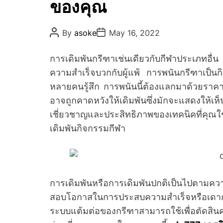
ของคุณ
e
g
o
P
P
By
asoke
May 16, 2022
o
o
r
s
s
i
t
t
การเดิมพันกรีฑาเช่นเดียวกับกีฬาประเภทอ
A
D
e
u
a
ความสำเร็จบวกกับผู้แพ้ การพนันกรีฑาเป็นก
s
t
t
หลายคนรู้สึก การพนันนี้ต้องแลกมาด้วยราค
h
e
o
อาจถูกคาดหวังให้เดิมพันซึ่งมักจะแสดงให้
r
เชี่ยวชาญและประสิทธิภาพของเทคนิคที่คุณ
เดิมพันกิจกรรมกีฬา
การเดิมพันหรือการเดิมพันปกติเป็นไปตามความ
สอบโอกาสในการประสบความสำเร็จหรือเดาก่อ
ระบบแต้มต่อของกรีฑาสามารถใช้เพื่อตัดสินค