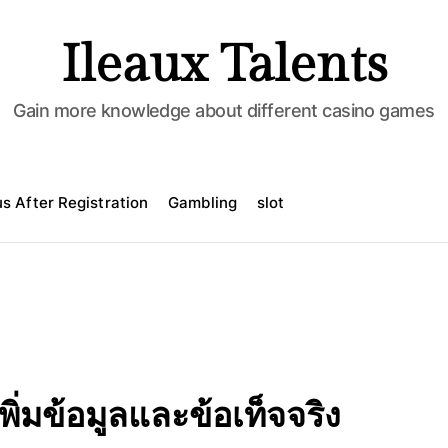
Ileaux Talents
Gain more knowledge about different casino games
us After Registration
Gambling
slot
ิ่มข้อมูลและข้อเท็จจริง