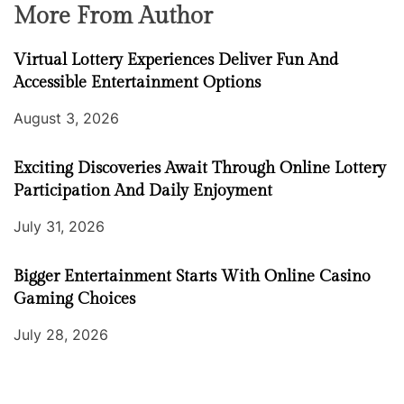
More From Author
Virtual Lottery Experiences Deliver Fun And
Accessible Entertainment Options
August 3, 2026
Exciting Discoveries Await Through Online Lottery
Participation And Daily Enjoyment
July 31, 2026
Bigger Entertainment Starts With Online Casino
Gaming Choices
July 28, 2026