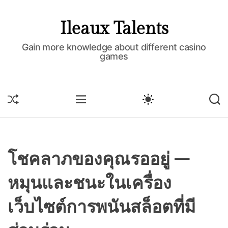
S
k
Ileaux Talents
i
p
Gain more knowledge about different casino
games
t
o
c
o
S
M
S
S
H
E
W
E
n
U
N
I
A
t
F
U
T
R
e
F
C
C
L
H
H
n
E
C
โชคลาภของคุณรออยู่ –
t
O
L
หมุนและชนะในเครื่อง
O
R
M
เว็บไซต์การพนันสล็อตที่มี
O
D
E