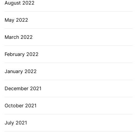
August 2022
May 2022
March 2022
February 2022
January 2022
December 2021
October 2021
July 2021