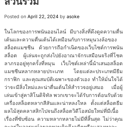
ส่วนร่วม
Posted on
April 22, 2024
by
asoke
ในโลกของการพนันออนไลน์ มีบางสิ่งที่ดึงดูดความตื่น
เต้นและความตื่นเต้นได้เหมือนกับการหมุนวงล้อของ
สล็อตแมชชีน ด้วยการถือกำเนิดของเว็บไซต์การพนัน
สล็อต ผู้เล่นจะถูกส่งไปยังอาณาจักรเสมือนจริงที่โชค
ลาภรออยู่ทุกครั้งที่หมุน เว็บไซต์เหล่านี้นำเสนอสล็อต
แมชชีนหลากหลายประเภท โดยแต่ละประเภทมีธีม
กราฟิก และคุณสมบัติเฉพาะของตัวเอง ทำให้มั่นใจได้
ว่าจะมีสิ่งใหม่และน่าตื่นเต้นให้สำรวจอยู่เสมอ เมื่อผู้
เล่นเข้าสู่คาสิโนดิจิทัล พวกเขาจะได้รับการต้อนรับด้วย
เครื่องสล็อตหลากสีสันและน่าหลงใหล ตั้งแต่สล็อตธีม
ผลไม้สุดคลาสสิกไปจนถึงสล็อตวิดีโอสมัยใหม่ที่มีเนื้อ
เรื่องที่ซับซ้อน ความหลากหลายไม่มีที่สิ้นสุด ไม่ว่าคุณ
จะอยู่ในอารมณ์อยากหวนคิดถึงอดีตหรือแสวงหาอะ