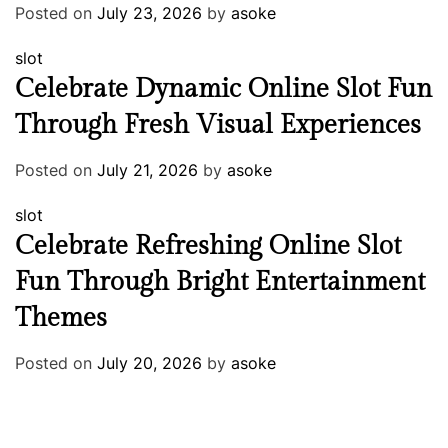
Posted on
July 23, 2026
by
asoke
slot
Celebrate Dynamic Online Slot Fun
Through Fresh Visual Experiences
Posted on
July 21, 2026
by
asoke
slot
Celebrate Refreshing Online Slot
Fun Through Bright Entertainment
Themes
Posted on
July 20, 2026
by
asoke