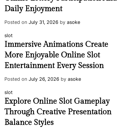
Daily Enjoyment
Posted on
July 31, 2026
by
asoke
slot
Immersive Animations Create
More Enjoyable Online Slot
Entertainment Every Session
Posted on
July 26, 2026
by
asoke
slot
Explore Online Slot Gameplay
Through Creative Presentation
Balance Styles