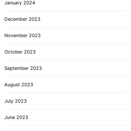
January 2024
December 2023
November 2023
October 2023
September 2023
August 2023
July 2023
June 2023