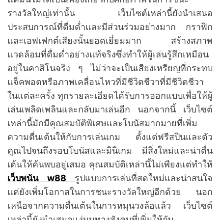
รางวัลใหญ่เท่านั้น เว็บไซต์เหล่านี้ยังนำเสนอ
ประสบการณ์ที่ดื่มด่ำและมีส่วนร่วมอย่างมาก กราฟิก
และเอฟเฟกต์เสียงนั้นยอดเยี่ยมมาก สร้างสภาพ
แวดล้อมที่ดื่มด่ำอย่างแท้จริงซึ่งทำให้ผู้เล่นรู้สึกเหมือน
อยู่ในคาสิโนจริง ๆ ไม่ว่าจะเป็นเสียงเหรียญที่กระทบ
แจ็คพอตหรือภาพเคลื่อนไหวที่มีชีวิตชีวาที่มีชีวิตชีวา
ในแต่ละครั้ง ทุกรายละเอียดได้รับการออกแบบเพื่อให้ผู้
เล่นเพลิดเพลินและกลับมาเล่นอีก นอกจากนี้ เว็บไซต์
เหล่านี้มักมีคุณสมบัติพิเศษและโบนัสมากมายที่เพิ่ม
ความตื่นเต้นให้กับการเล่นเกม ตั้งแต่ฟรีสปินและตัว
คูณไปจนถึงรอบโบนัสและมินิเกม มีสิ่งใหม่และน่าตื่น
เต้นให้ค้นพบอยู่เสมอ คุณสมบัติเหล่านี้ไม่เพียงแต่ทำให้
เว็บพนัน
w88
รูปแบบการเล่นที่สดใหม่และน่าสนใจ
แต่ยังเพิ่มโอกาสในการชนะรางวัลใหญ่อีกด้วย นอก
เหนือจากความตื่นเต้นในการหมุนวงล้อแล้ว เว็บไซต์
เหล่านี้ยังนำเสนอแง่มุมทางสังคมที่เพิ่มให้กับ