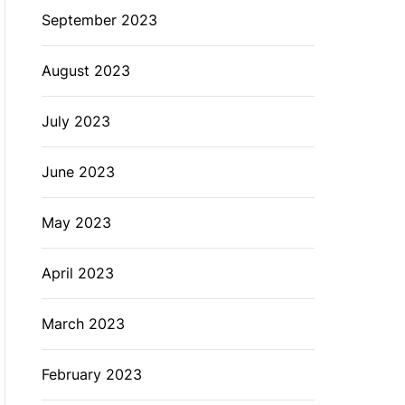
September 2023
August 2023
July 2023
June 2023
May 2023
April 2023
March 2023
February 2023