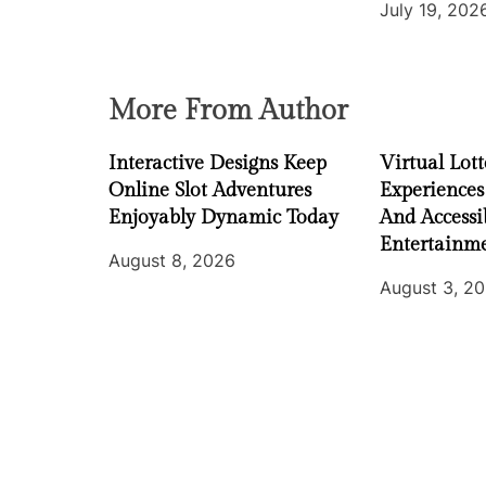
n
July 19, 202
More From Author
Interactive Designs Keep
Virtual Lott
Online Slot Adventures
Experiences
Enjoyably Dynamic Today
And Accessi
Entertainm
August 8, 2026
August 3, 2