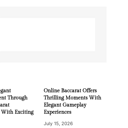
egant
Online Baccarat Offers
ent Through
Thrilling Moments With
arat
Elegant Gameplay
 With Exciting
Experiences
July 15, 2026