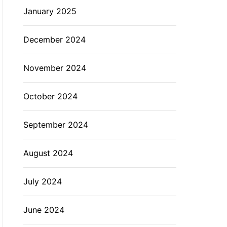
January 2025
December 2024
November 2024
October 2024
September 2024
August 2024
July 2024
June 2024