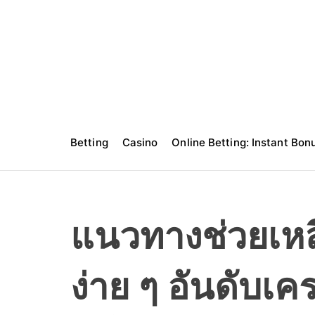
S
k
i
p
t
o
c
o
Betting
Casino
Online Betting: Instant Bon
n
t
e
n
t
แนวทางช่วยเห
ง่าย ๆ อันดับเค