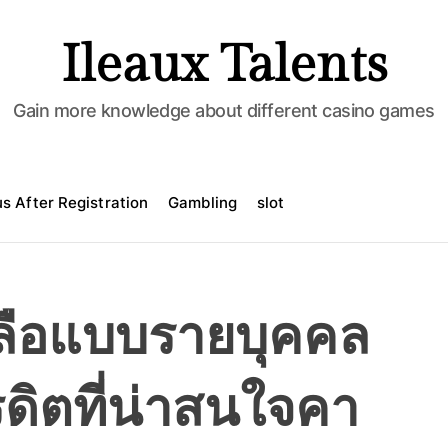
Ileaux Talents
Gain more knowledge about different casino games
us After Registration
Gambling
slot
ลือแบบรายบุคคล
รดิตที่น่าสนใจคา