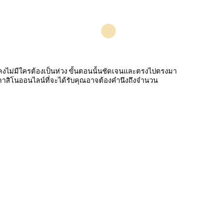
งไม่มีใครต้องเป็นห่วง
ขั้นตอนนั้นชัดเจนและตรงไปตรงมา
กคาสิโนออนไลน์ที่จะได้รับคุณอาจต้องคำนึงถึงจำนวน