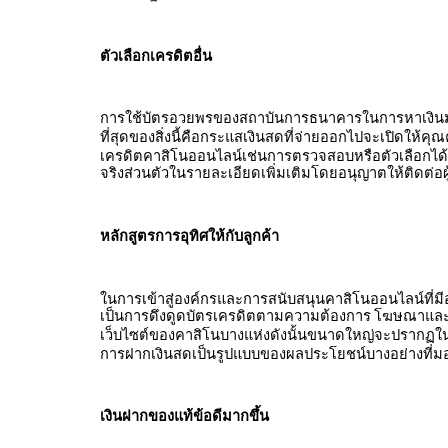
ตัวเลือกเครดิตอื่น
การใช้บัตรอวยพรของสถาบันการธนาคารในการหาเงินมาใ
ที่สุดของสิ่งนี้คือกระแสเงินสดที่จ่ายออกไปจะเปิดให้คุ
เครดิตคาสิโนออนไลน์เช่นการตรวจสอบหรือตัวเลือกได
จริงส่วนตัวในรายละเอียดเพิ่มเติมโดยอนุญาตให้ติดต่อ
หลักสูตรการอุทิศให้กับลูกค้า
ในการเข้าสู่องค์กรและการสนับสนุนคาสิโนออนไลน์ที่มี
เป็นการดึงดูดบัตรเครดิตตามความต้องการ
โฆษณาและกา
เว็บไซต์ของคาสิโนบางแห่งดังนั้นขนาดใหญ่จะปรากฏใน
การฝากเงินสดเป็นรูปแบบของผลประโยชน์บางอย่างที่มอบให
เงินฝากของแท้ข้อดีมากขึ้น