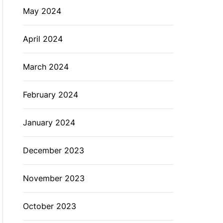
May 2024
April 2024
March 2024
February 2024
January 2024
December 2023
November 2023
October 2023