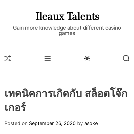
S
k
Ileaux Talents
i
p
Gain more knowledge about different casino
games
t
o
c
o
S
M
S
S
H
E
W
E
n
U
N
I
A
t
F
U
T
R
e
F
C
C
L
H
H
n
E
C
เทคนิคการเกิดกับ สล็อตโจ๊ก
t
O
L
เกอร์
O
R
M
O
Posted on
September 26, 2020
by
asoke
D
E