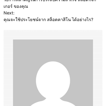
o
เกอร์ ของคุณ
Next:
s
คุณจะใช้ประโยชน์จาก สล็อตคาสิโน ได้อย่างไร?
t
n
a
v
i
g
a
t