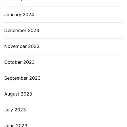
January 2024
December 2023
November 2023
October 2023
September 2023
August 2023
July 2023
June 2023