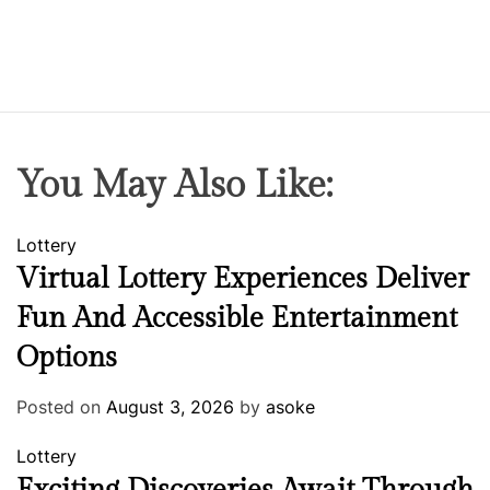
You May Also Like:
Lottery
Virtual Lottery Experiences Deliver
Fun And Accessible Entertainment
Options
Posted on
August 3, 2026
by
asoke
Lottery