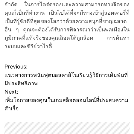
จำกัด ในการไตร่ตรองและความสามารถทางจิตของ
คุณก็เป็นที่ทำงาน เป็นไปได้ที่จะมีทางเข้าสู่ลอตเตอรี่ที่
เป็นที่รู้จักดีที่สุดของโลกว่าด้วยความสนุกที่ชาญฉลาด
อื่น ๆ คุณจะต้องได้รับการพิจารณาว่าเป็นพลเมืองใน
ภูมิภาคที่แท้จริงของคุณล็อตโต้ถูกล็อค การค้นหา
ระบบและซีรีย์วาไรตี้
Previous:
P
แนวทางการพนันฟุตบอลคาสิโนเรียนรู้วิธีการเดิมพันที่
o
มีประสิทธิภาพ
Next:
s
เพิ่มโอกาสของคุณในเกมสล็อตออนไลน์ที่ประสบความ
t
สำเร็จ
n
a