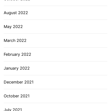
August 2022
May 2022
March 2022
February 2022
January 2022
December 2021
October 2021
July 2021