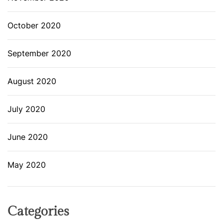
October 2020
September 2020
August 2020
July 2020
June 2020
May 2020
Categories