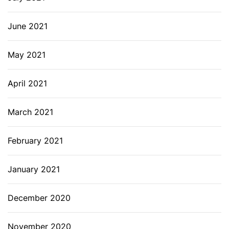
June 2021
May 2021
April 2021
March 2021
February 2021
January 2021
December 2020
November 2020