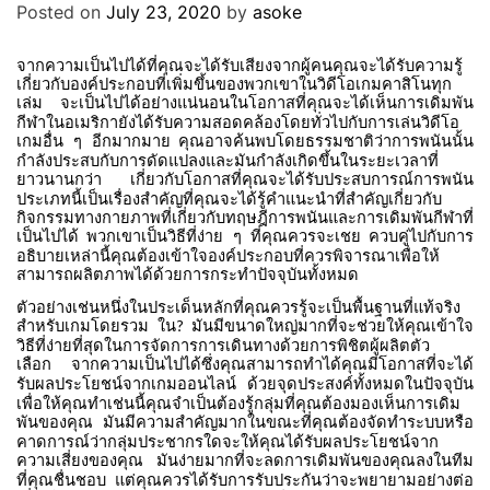
Posted on
July 23, 2020
by
asoke
จากความเป็นไปได้ที่คุณจะได้รับเสียงจากผู้คนคุณจะได้รับความรู้
เกี่ยวกับองค์ประกอบที่เพิ่มขึ้นของพวกเขาในวิดีโอเกมคาสิโนทุก
เล่ม
จะเป็นไปได้อย่างแน่นอนในโอกาสที่คุณจะได้เห็นการเดิมพัน
กีฬาในอเมริกายังได้รับความสอดคล้องโดยทั่วไปกับการเล่นวิดีโอ
เกมอื่น
ๆ
อีกมากมาย
คุณอาจค้นพบโดยธรรมชาติว่าการพนันนั้น
กำลังประสบกับการดัดแปลงและมันกำลังเกิดขึ้นในระยะเวลาที่
ยาวนานกว่า
เกี่ยวกับโอกาสที่คุณจะได้รับประสบการณ์การพนัน
ประเภทนี้เป็นเรื่องสำคัญที่คุณจะได้รู้คำแนะนำที่สำคัญเกี่ยวกับ
กิจกรรมทางกายภาพที่เกี่ยวกับทฤษฎีการพนันและการเดิมพันกีฬาที่
เป็นไปได้
พวกเขาเป็นวิธีที่ง่าย
ๆ
ที่คุณควรจะเชย
ควบคู่ไปกับการ
อธิบายเหล่านี้คุณต้องเข้าใจองค์ประกอบที่ควรพิจารณาเพื่อให้
สามารถผลิตภาพได้ด้วยการกระทำปัจจุบันทั้งหมด
ตัวอย่างเช่นหนึ่งในประเด็นหลักที่คุณควรรู้จะเป็นพื้นฐานที่แท้จริง
สำหรับเกมโดยรวม
ใน
มันมีขนาดใหญ่มากที่จะช่วยให้คุณเข้าใจ
?
วิธีที่ง่ายที่สุดในการจัดการการเดินทางด้วยการพิชิตผู้ผลิตตัว
เลือก
จากความเป็นไปได้ซึ่งคุณสามารถทำได้คุณมีโอกาสที่จะได้
รับผลประโยชน์จากเกมออนไลน์
ด้วยจุดประสงค์ทั้งหมดในปัจจุบัน
เพื่อให้คุณทำเช่นนี้คุณจำเป็นต้องรู้กลุ่มที่คุณต้องมองเห็นการเดิม
พันของคุณ
มันมีความสำคัญมากในขณะที่คุณต้องจัดทำระบบหรือ
คาดการณ์ว่ากลุ่มประชากรใดจะให้คุณได้รับผลประโยชน์จาก
ความเสี่ยงของคุณ
มันง่ายมากที่จะลดการเดิมพันของคุณลงในทีม
ที่คุณชื่นชอบ
แต่คุณควรได้รับการรับประกันว่าจะพยายามอย่างต่อ