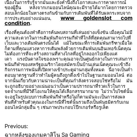
เนื่องในการรับรู้จากมันและยังคำนึงถึงโอกาสและการคาดการณ์
ของผู้อื่น
หลังจากเกมออนไลน์คุณจะมีรายได้มากโดยการตรวจ
สอบเล็กน้อยในทางตรงกันข้ามกับการเดิมพันที่ได้รับผลกระทบจาก
www goldenslot com
การประสบอย่างแน่นอน,
condition
.
เรื่องที่คุณต้องทำคือการค้นพบสถานที่เล่นอย่างแข็งขัน
เมื่อคุณไม่มี
ความสะดวกในการเดิมพันกิจกรรมกีฬาที่ใกล้ที่สุดคุณสามารถไปที่
เว็บและวางเดิมพันตรงนั้นได้
แม้ในขณะที่การเดิมพันกรีฑาเมื่อใด
ก็ตามที่คุณแสวงหาการเติมพลังด้วยการเดิมพันบนอินเทอร์เน็ตคุณ
ไม่ต้องการที่จะสร้างสถานที่ห่างไกลที่อยู่ไกลออกไปเพียงแค่
เดา
แรงบันดาลใจของเพราะคุณอาจเป็นศูนย์กลางในการเล่นการ
พนันกีฬาของสหรัฐอเมริกาโดยสมัครเป็นบ้านเล่นเน็ตคุณจะเข้าถึง
กิจกรรมการพนันที่เปิดทางเข้าประตูผ่านกลุ่มทั้งหมด
นี่อาจเป็นคำ
ตอบมาตรฐานที่ว่าทำไมผู้คนถึงถูกดึงเข้าไปในฐานเกมออนไลน์
ต่อ
จากนั้นเกี่ยวกับความน่าจะเป็นที่คุณกำลังตรวจสอบใช่หรือไม่
มัน
จะถูกอธิบายอย่างแน่นอนว่าเป็นความปรารถนาที่รวดเร็วในการ
จดจำเกมที่มีวิดีโอเกมให้คุณได้เลือกสรรมากมาย
ไม่ว่าเว็บไซต์นั้น
จะอยู่ในรูปแบบการเดิมพันกีฬาหรือไม่ก็ตามมันจะเป็นการส่งผล
ทันทีสำหรับตัวคุณเองในกรณีที่ไซต์นั้นรวมถึงเป็นพันธมิตรกับเกม
ออนไลน์กลุ่มอื่น
ๆ
เช่นภาพประกอบโป๊กเกอร์หรือรูเล็ต
Previous:
P
ฉากหลังของเกมคาสิโน Sa Gaming