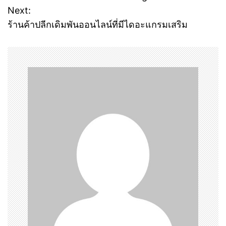
o
Next:
ร้านค้าปลีกเดิมพันออนไลน์ที่มีไดอะแกรมเสริม
s
t
n
a
v
i
g
a
t
i