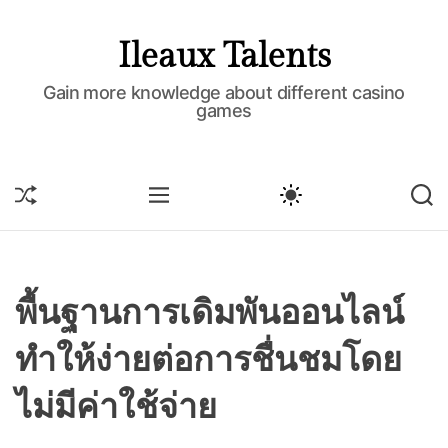
S
k
Ileaux Talents
i
p
Gain more knowledge about different casino
games
t
o
c
o
S
M
S
S
H
E
W
E
n
U
N
I
A
t
F
U
T
R
e
F
C
C
L
H
H
n
E
C
พื้นฐานการเดิมพันออนไลน์
t
O
L
ทำให้ง่ายต่อการชื่นชมโดย
O
R
M
ไม่มีค่าใช้จ่าย
O
D
E