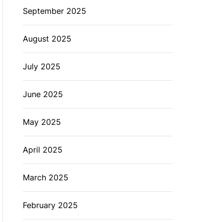
September 2025
August 2025
July 2025
June 2025
May 2025
April 2025
March 2025
February 2025