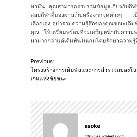
หามัน คุณสามารถรวบรวมข้อมูลเกี่ยวกับกี
สอบกีฬาที่มองผ่านเว็บหรือจากจุดต่างๆ เ
เลือกเอง อย่ารวมความรู้สึกของคุณขณะเดิมพั
คุณ ให้เตรียมพร้อมที่จะเผชิญหน้ากับความพ่า
มามากกว่าแค่เดิมพันในเกมโดยรักษาความรู้ส
Previous:
P
โครงสร้างการเดิมพันและการสำรวจสมองใน
o
เกมแห่งชัยชนะ
s
t
n
asoke
a
http://ileauxtalents.com