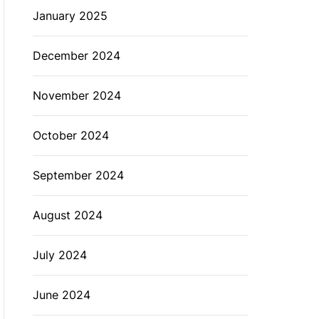
January 2025
December 2024
November 2024
October 2024
September 2024
August 2024
July 2024
June 2024