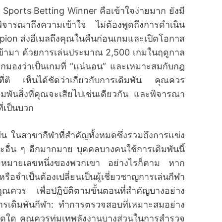
 Sports Betting Winner คือเข้าใจง่ายมาก ยังมี
่าจะพิจารณาถึงความเข้าใจ ไม่ต้องพูดถึงการดำเนิน
on ส่งอีเมลถึงคุณในคืนก่อนเกมและเปิดโอกาส
จะเข้ามา ด้วยการเล่นประมาณ 2,500 เกมในฤดูกาล
้ถูกมองว่าเป็นเกมที่ “แน่นอน” และเหมาะสมกับกฎ
ี่ติ เห็นได้ชัดว่าเกี่ยวกับการเดิมพัน คุณควร
พันสิ่งที่คุณจะเสียไปเช่นเดียวกัน และพิจารณา
ี่เป็นบวก
น ในสาขากีฬาที่สำคัญทั้งหมดซึ่งรวมถึงการแข่ง
อื่น ๆ อีกมากมาย บุคคลบางคนใช้การเดิมพันนี้
ลุ่มหมายเลขหนึ่งของพวกเขา อย่างไรก็ตาม หาก
ือจำเป็นต้องเปลี่ยนเป็นผู้เชี่ยวชาญการเล่นกีฬา
คุณควร เพื่อปฏิบัติตามขั้นตอนที่สำคัญบางอย่าง
ำการเดิมพันกีฬา: ทำการตรวจสอบที่เหมาะสมอย่าง
ชนิดใด คุณควรทุ่มเทพลังงานบางส่วนในการสำรวจ