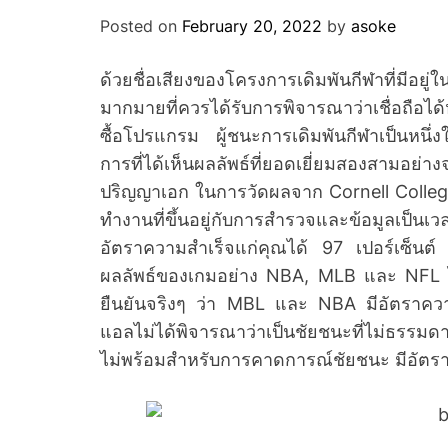
Posted on
February 20, 2022
by
asoke
ด้วยชื่อเสียงของโครงการเดิมพันกีฬาที่มีอยู
มากมายที่ควรได้รับการพิจารณาว่าเชื่อถือได้
ซื้อโปรแกรม ผู้ชนะการเดิมพันกีฬาเป็นหนึ่ง
การที่ได้เห็นผลลัพธ์ที่ยอดเยี่ยมสองสามอย่
ปริญญาเอก ในการวัดผลจาก Cornell Colleg
ทำงานที่ขึ้นอยู่กับการสำรวจและข้อมูลเป็นเว
อัตราความสำเร็จแก่คุณได้ 97 เปอร์เซ็นต์ 
ผลลัพธ์ของเกมอย่าง NBA, MLB และ NFL ได้อ
ยืนยันจริงๆ ว่า MBL และ NBA มีอัตราความสำ
แอลไม่ได้พิจารณาว่าเป็นชัยชนะที่ไม่ธรรมดา
ไม่พร้อมสำหรับการคาดการณ์ชัยชนะ มีอัต