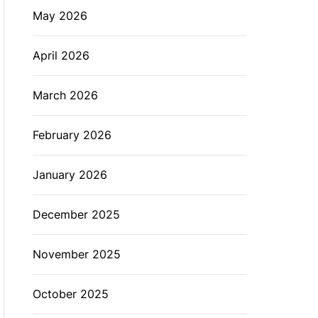
May 2026
April 2026
March 2026
February 2026
January 2026
December 2025
November 2025
October 2025