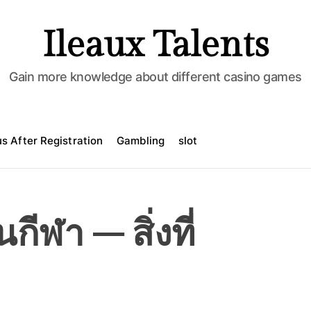
Ileaux Talents
Gain more knowledge about different casino games
us After Registration
Gambling
slot
กีฬา – สิ่งที่