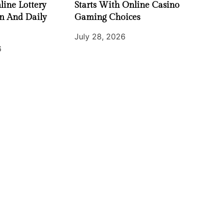
ine Lottery
Starts With Online Casino
on And Daily
Gaming Choices
July 28, 2026
6