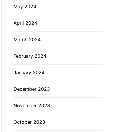
May 2024
April 2024
March 2024
February 2024
January 2024
December 2023
November 2023
October 2023