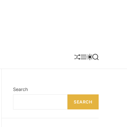
S
M
S
S
H
E
W
E
U
N
I
A
F
U
T
R
F
C
C
L
H
H
E
C
Search
O
L
SEARCH
O
R
M
O
D