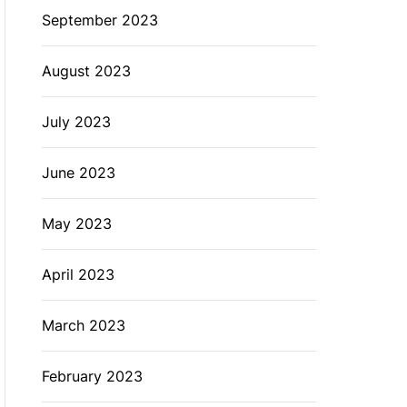
September 2023
August 2023
July 2023
June 2023
May 2023
April 2023
March 2023
February 2023