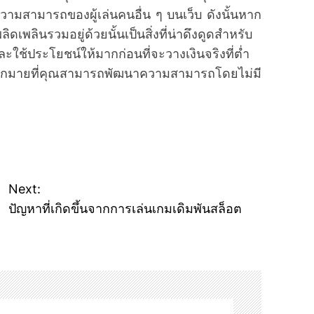
ต่ความสามารถของผู้เล่นคนอื่น ๆ บนเว็บ ดังนั้นหาก
พลินรวมอยู่ด้วยนั้นเป็นสิ่งที่น่าดึงดูดสำหรับ
ะใช้ประโยชน์ให้มากก่อนที่จะวางเงินจริงที่ต่ำ
กมายที่คุณสามารถพัฒนาความสามารถโดยไม่มี
Next:
ปัญหาที่เกิดขึ้นจากการเล่นเกมเดิมพันสล็อต