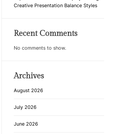
Creative Presentation Balance Styles
Recent Comments
No comments to show.
Archives
August 2026
July 2026
June 2026