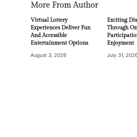
More From Author
Virtual Lottery
Exciting Di
Experiences Deliver Fun
Through Onl
And Accessible
Participati
Entertainment Options
Enjoyment
August 3, 2026
July 31, 202