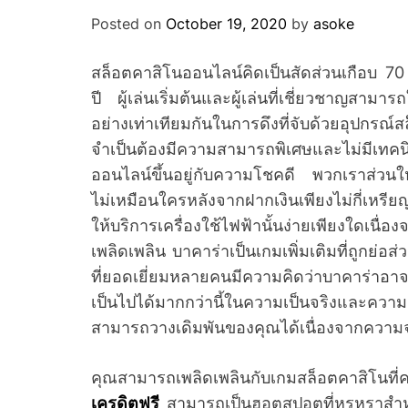
Posted on
October 19, 2020
by
asoke
สล็อตคาสิโนออนไลน์คิดเป็นสัดส่วนเกือบ 7
ปี ผู้เล่นเริ่มต้นและผู้เล่นที่เชี่ยวชาญสา
อย่างเท่าเทียมกันในการดึงที่จับด้วยอุปกร
จำเป็นต้องมีความสามารถพิเศษและไม่มีเ
ออนไลน์ขึ้นอยู่กับความโชคดี พวกเราส่วน
ไม่เหมือนใครหลังจากฝากเงินเพียงไม่กี่เหรียญ 
ให้บริการเครื่องใช้ไฟฟ้านั้นง่ายเพียงใดเนื่องจ
เพลิดเพลิน บาคาร่าเป็นเกมเพิ่มเติมที่ถูกย่
ที่ยอดเยี่ยมหลายคนมีความคิดว่าบาคาร่าอาจเ
เป็นไปได้มากกว่านี้ในความเป็นจริงและความสาม
สามารถวางเดิมพันของคุณได้เนื่องจากความจร
คุณสามารถเพลิดเพลินกับเกมสล็อตคาสิโนที่คา
เครดิตฟรี
สามารถเป็นฮอตสปอตที่หรูหราสำหร