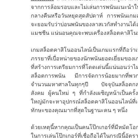
จากการล้อมรอบและไม่เล่นการพนันแนะนำให้
กลางคืนหรือวันหยุดสุดสัปดาห์ การพนันเกมสล็
จะยอมรับว่าบ่อนพนันของลาสเวกัสทำงานได้อ
แมชชีน แน่นอนคุณจะพบเครื่องสล็อตคาสิโ
เกมสล็อตคาสิโนออนไลน์เป็นเกมแรกที่ถือว่า
ภรรยาที่เบื่อหน่ายของนักพนันยอดเยี่ยมของ
ที่สร้างการเตรียมการที่โดดเด่นนี้แน่นอนว่าไม่
สล็อตการพนัน มีการจัดการน้อยมากที่พวกเขาร
จำนวนมหาศาลในทุกๆปี ปัจจุบันสล็อตกลาย
สังคม ผู้คนใหม่ ๆ ที่กำลังเผชิญหน้าเป็นคร
ใหญ่มักจะหาอุปกรณ์สล็อตคาสิโนออนไลน์ที่เต
ทักษะของคุณมากที่สุดในฐานะคน ๆ หนึ่ง
ด้วยเหตุนี้หากคุณเป็นคนโป๊กเกอร์ที่มีหมัดโ
ในการเล่นโป๊กเกอร์ที่เชื่อถือได้ในกรณีนี้อั