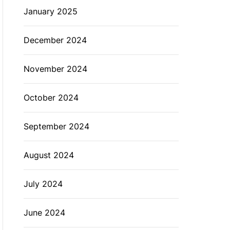
January 2025
December 2024
November 2024
October 2024
September 2024
August 2024
July 2024
June 2024