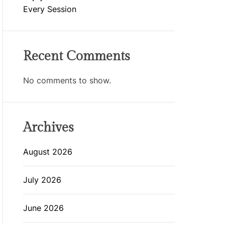
Every Session
Recent Comments
No comments to show.
Archives
August 2026
July 2026
June 2026