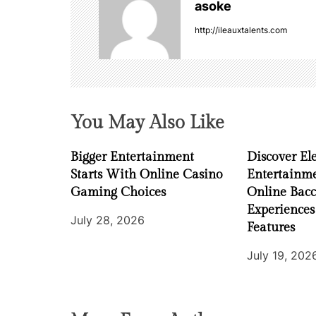
n
asoke
a
http://ileauxtalents.com
v
i
You May Also Like
g
a
Bigger Entertainment
Discover El
Starts With Online Casino
Entertainm
t
Gaming Choices
Online Bacc
Experiences
i
July 28, 2026
Features
o
July 19, 202
n