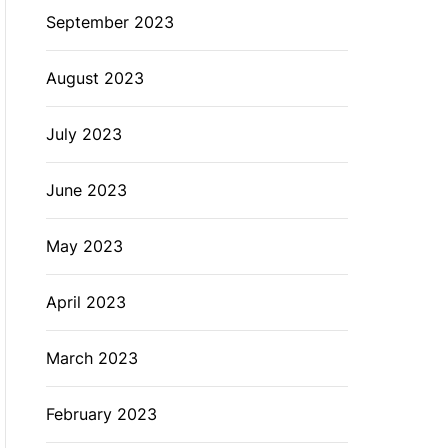
September 2023
August 2023
July 2023
June 2023
May 2023
April 2023
March 2023
February 2023