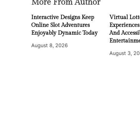
More From Author
Interactive Designs Keep
Virtual Lott
Online Slot Adventures
Experiences
Enjoyably Dynamic Today
And Accessi
Entertainm
August 8, 2026
August 3, 2