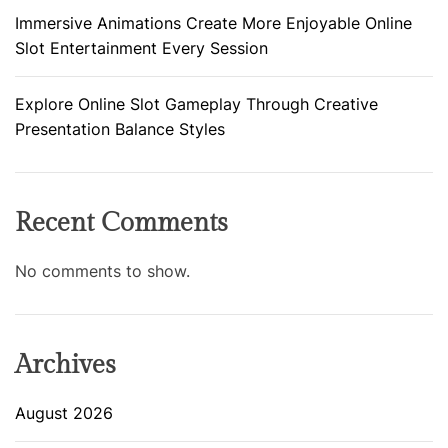
Immersive Animations Create More Enjoyable Online
Slot Entertainment Every Session
Explore Online Slot Gameplay Through Creative
Presentation Balance Styles
Recent Comments
No comments to show.
Archives
August 2026