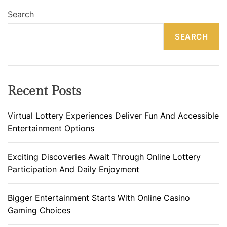
Search
SEARCH
Recent Posts
Virtual Lottery Experiences Deliver Fun And Accessible
Entertainment Options
Exciting Discoveries Await Through Online Lottery
Participation And Daily Enjoyment
Bigger Entertainment Starts With Online Casino
Gaming Choices