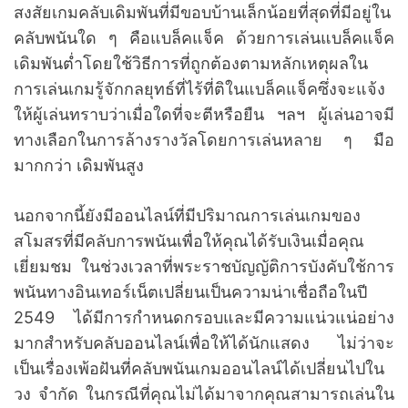
สงสัยเกมคลับเดิมพันที่มีขอบบ้านเล็กน้อยที่สุดที่มีอยู่ใน
คลับพนันใด ๆ คือแบล็คแจ็ค ด้วยการเล่นแบล็คแจ็ค
เดิมพันต่ำโดยใช้วิธีการที่ถูกต้องตามหลักเหตุผลใน
การเล่นเกมรู้จักกลยุทธ์ที่ไร้ที่ติในแบล็คแจ็คซึ่งจะแจ้ง
ให้ผู้เล่นทราบว่าเมื่อใดที่จะตีหรือยืน ฯลฯ ผู้เล่นอาจมี
ทางเลือกในการล้างรางวัลโดยการเล่นหลาย ๆ มือ
มากกว่า เดิมพันสูง
นอกจากนี้ยังมีออนไลน์ที่มีปริมาณการเล่นเกมของ
สโมสรที่มีคลับการพนันเพื่อให้คุณได้รับเงินเมื่อคุณ
เยี่ยมชม ในช่วงเวลาที่พระราชบัญญัติการบังคับใช้การ
พนันทางอินเทอร์เน็ตเปลี่ยนเป็นความน่าเชื่อถือในปี
2549 ได้มีการกำหนดกรอบและมีความแน่วแน่อย่าง
มากสำหรับคลับออนไลน์เพื่อให้ได้นักแสดง ไม่ว่าจะ
เป็นเรื่องเพ้อฝันที่คลับพนันเกมออนไลน์ได้เปลี่ยนไปใน
วง จำกัด ในกรณีที่คุณไม่ได้มาจากคุณสามารถเล่นใน