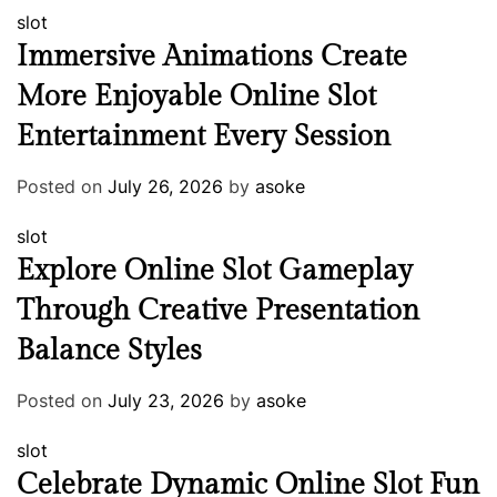
slot
Immersive Animations Create
More Enjoyable Online Slot
Entertainment Every Session
Posted on
July 26, 2026
by
asoke
slot
Explore Online Slot Gameplay
Through Creative Presentation
Balance Styles
Posted on
July 23, 2026
by
asoke
slot
Celebrate Dynamic Online Slot Fun