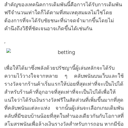
สำคัญของเทคนิคการเดิมพันนี้คือการได้รับการเดิมพัน
ฟรีจำนวนเท่าใดก็ได้ตามที่สมเหตุสมผลไม่ใช่โดย
ต้องการที่จะได้รับชัยชนะที่น่าจดจำมากขึ้นโดยไม่
คำนึงถึงวิธีที่ชัดเจนอาจเกิดขึ้นได้เช่นกัน
‘
เพื่อให้ได้มาซึ่งพลังด้วยปรัชญานี้ผู้เล่นหลักจะได้รับ
ความไว้วางใจจากหลาย ๆ คลับพนันบนเว็บและใช้
รางวัลจากร้านค้าเริ่มแรกให้บ่อยที่สุดเท่าที่จะเป็นไปได้
สำหรับร้านค้าที่อุกอาจที่สุดเท่าที่จะเป็นไปได้เพื่อให้
แน่ใจว่าได้รับเงินรางวัลฟรีในสัดส่วนที่เพิ่มขึ้นมากที่สุด
ที่คลับพนันแต่ละแห่ง จากนั้นผู้เล่นจะเลือกเกมเดิมพัน
คลับที่มีขอบบ้านน้อยที่สุดในทำนองเดียวกันกับโอกาสที่
สโมสรพนันเพื่อล้างเงินรางวัลสำหรับการถอน หากมีข้อ