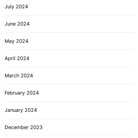
July 2024
June 2024
May 2024
April 2024
March 2024
February 2024
January 2024
December 2023