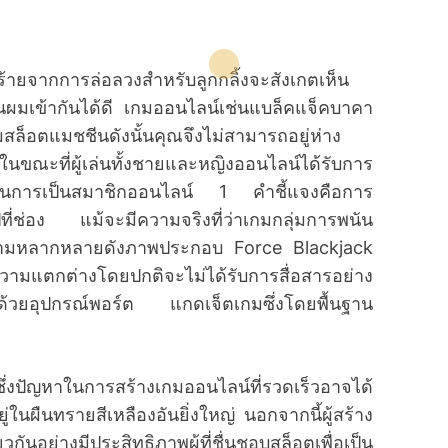
คร้ายจากการล่อลวงสำหรับลูกกลิ้งจะสังเกตเห็น
งม้วนผมเข้ากันได้ดี เกมออนไลน์เช่นแบล็คแจ็คบาคา
ล็อตแมชชีนดังนั้นคุณจึงไม่สามารถอยู่ห่าง
ะที่ผู้เล่นทั้งชายและหญิงออนไลน์ได้รับการ
มในการเป็นสมาชิกออนไลน์ 1 คำชี้แจงคือการ
ปที่ช่อง แม้จะมีความจริงที่ว่าเกมกลุ่มการพนัน
ความหลากหลายดังภาพประกอบ Force Blackjack
ตกต่างโดยปกติจะไม่ได้รับการสื่อสารอย่าง
ด้ด้วยอุปกรณ์พอร์ต แกดเจ็ตเกมซึ่งโดยพื้นฐาน
ซึ่งปัญหาในการสร้างเกมออนไลน์ที่รวดเร็วอาจได้
่ในผืนทรายสีเหลืองอันยิ่งใหญ่ นอกจากนี้ผู้สร้าง
อย่างมีประสิทธิภาพผู้ที่ชื่นชอบสล็อตเพื่อเป็น