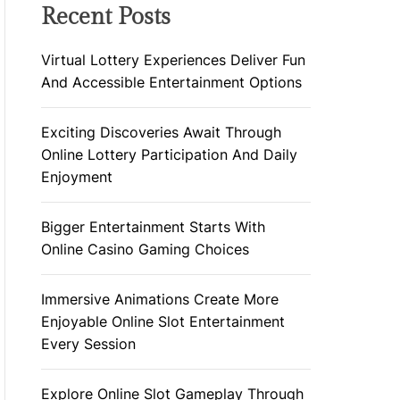
E
Recent Posts
Virtual Lottery Experiences Deliver Fun
And Accessible Entertainment Options
Exciting Discoveries Await Through
Online Lottery Participation And Daily
Enjoyment
Bigger Entertainment Starts With
Online Casino Gaming Choices
Immersive Animations Create More
Enjoyable Online Slot Entertainment
Every Session
Explore Online Slot Gameplay Through