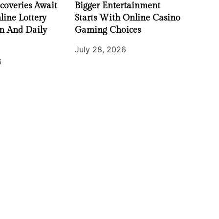
scoveries Await
Bigger Entertainment
ine Lottery
Starts With Online Casino
on And Daily
Gaming Choices
July 28, 2026
6