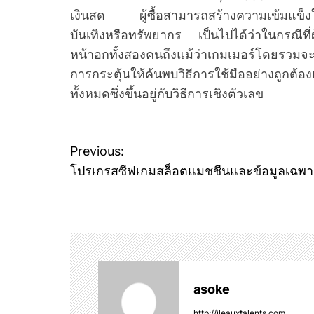
เงินสด ผู้ซื้อสามารถสร้างความเข้มแข็งให
บันเทิงหรือทรัพยากร เป็นไปได้ว่าในกรณีที่ผ
หน้าอกทั้งสองคนถึงแม้ว่าเกมเมอร์โดยรวมจะเ
การกระตุ้นให้ค้นพบวิธีการใช้มืออย่างถูกต้องแ
ทั้งหมดซึ่งขึ้นอยู่กับวิธีการเชิงตัวเลข
P
Previous:
โปรเกรสซีฟเกมสล็อตแมชชีนและข้อมูลเฉพา
o
s
t
n
asoke
a
http://ileauxtalents.com