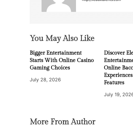
v
i
g
You May Also Like
a
Bigger Entertainment
Discover El
t
Starts With Online Casino
Entertainm
i
Gaming Choices
Online Bacc
Experiences
July 28, 2026
o
Features
n
July 19, 202
More From Author