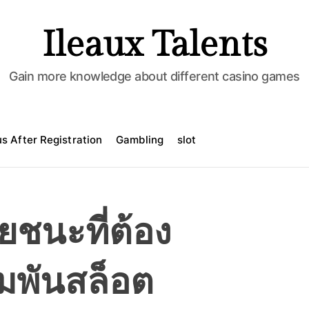
Ileaux Talents
Gain more knowledge about different casino games
us After Registration
Gambling
slot
ยชนะที่ต้อง
มพันสล็อต