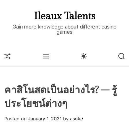
S
k
Ileaux Talents
i
p
Gain more knowledge about different casino
games
t
o
c
o
S
M
S
S
H
E
W
E
n
U
N
I
A
t
F
U
T
R
e
F
C
C
L
H
H
n
E
C
คาสิโนสดเป็นอย่างไร? – รู้
t
O
L
ประโยชน์ต่างๆ
O
R
M
O
Posted on
January 1, 2021
by
asoke
D
E