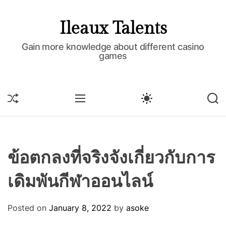
S
k
Ileaux Talents
i
p
Gain more knowledge about different casino
games
t
o
c
o
S
M
S
S
H
E
W
E
n
U
N
I
A
t
F
U
T
R
e
F
C
C
L
H
H
n
E
C
ข้อตกลงที่จริงจังเกี่ยวกับการ
t
O
L
เดิมพันกีฬาออนไลน์
O
R
M
O
Posted on
January 8, 2022
by
asoke
D
E