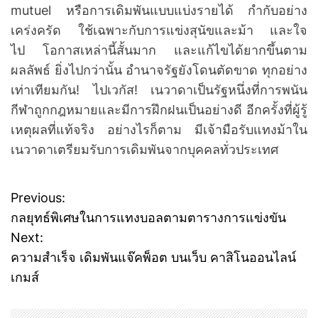
mutuel หรือการเดิมพันแบบแบ่งรายได้ กำกับอย่าง
เคร่งครัด ใช้เฉพาะกับการแข่งสุนัขและม้า และใจ
ไป โอกาสเหล่านี้สั้นมาก และแก้ไขได้ยากขึ้นตาม
ผลลัพธ์ ยิ่งไปกว่านั้น อำนาจรัฐยังโดนตัดขาด ทุกอย่าง
เท่าเทียมกัน! ไปเวกัส! เนวาดาเป็นรัฐหนึ่งที่การพนัน
กีฬาถูกกฎหมายและมีการฝึกฝนเป็นอย่างดี อีกครั้งที่ผู้รู้
เหตุผลที่แท้จริง อย่างไรก็ตาม มีเจ้ามือรับแทงม้าใน
เนวาดาเตรียมรับการเดิมพันจากบุคคลทั่วประเทศ
Previous:
P
กลยุทธ์พิเศษในการแทงบอลตามตารางการแข่งขัน
o
Next:
ความสำเร็จ เดิมพันแจ๊คพ็อต บนเว็บ คาสิโนออนไลน์
s
เกมส์
t