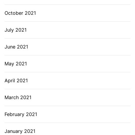
October 2021
July 2021
June 2021
May 2021
April 2021
March 2021
February 2021
January 2021