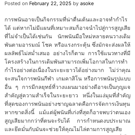
Posted on
February 22, 2025
by
asoke
การพนันอาจเป็นกิจกรรมที่น่าตื่นเต้นและอาจทำกำไร
ได้ แต่หากไม่มีแผนที่เหมาะสมก็อาจนำไปสู่การสูญเสีย
ที่ไม่จำเป็นได้เช่นกัน นักพนันมือใหม่หลายคนวางเดิม
พันตามอารมณ์ โชค หรือแรงกระตุ้น ซึ่งมักจะส่งผลให้
ผลลัพธ์ไม่สม่ำเสมอ อย่างไรก็ตาม การใช้แนวทางที่มี
โครงสร้างในการเดิมพันสามารถเพิ่มโอกาสในการทำ
กำไรอย่างต่อเนื่องในระยะยาวได้อย่างมาก ไม่ว่าคุณ
จะสนใจการพนันกีฬา เกมคาสิโน หรือการพนันรูปแบบ
อื่น ๆ การมีกลยุทธ์ที่วางแผนมาอย่างดีอาจเป็นกุญแจ
สำคัญสู่ความสำเร็จในระยะยาว หนึ่งในแง่มุมที่สำคัญ
ที่สุดของการพนันอย่างชาญฉลาดคือการจัดการเงินทุน
หากขาดสิ่งนี้ แม้แต่ผู้พนันที่เก่งที่สุดก็อาจพบว่าตนเอง
สูญเสียมากกว่าที่ตนจะรับได้ การกำหนดงบประมาณ
และยึดมั่นกับมันจะช่วยให้คุณไม่ไล่ตามการสูญเสีย