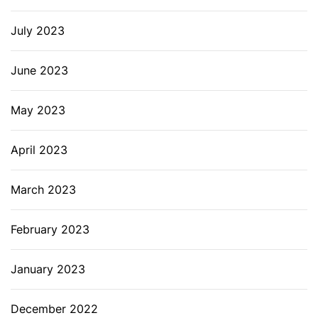
July 2023
June 2023
May 2023
April 2023
March 2023
February 2023
January 2023
December 2022