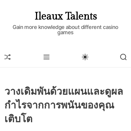
S
k
Ileaux Talents
i
p
Gain more knowledge about different casino
games
t
o
c
o
S
M
S
S
H
E
W
E
n
U
N
I
A
t
F
U
T
R
e
F
C
C
L
H
H
n
E
C
วางเดิมพันด้วยแผนและดูผล
t
O
L
กำไรจากการพนันของคุณ
O
R
M
เติบโต
O
D
E