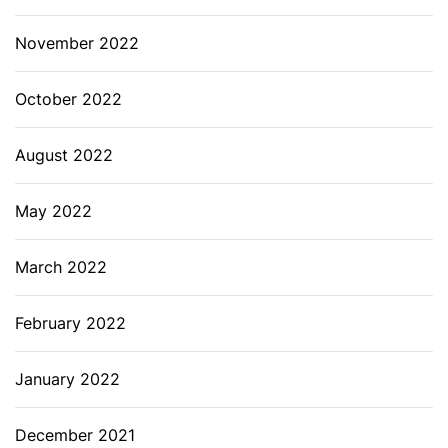
November 2022
October 2022
August 2022
May 2022
March 2022
February 2022
January 2022
December 2021