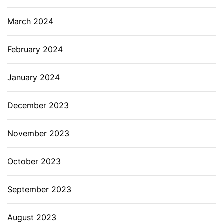
March 2024
February 2024
January 2024
December 2023
November 2023
October 2023
September 2023
August 2023