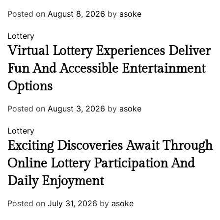
Posted on
August 8, 2026
by
asoke
Lottery
Virtual Lottery Experiences Deliver
Fun And Accessible Entertainment
Options
Posted on
August 3, 2026
by
asoke
Lottery
Exciting Discoveries Await Through
Online Lottery Participation And
Daily Enjoyment
Posted on
July 31, 2026
by
asoke