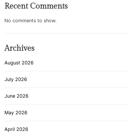
Recent Comments
No comments to show.
Archives
August 2026
July 2026
June 2026
May 2026
April 2026