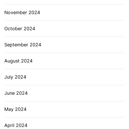
November 2024
October 2024
September 2024
August 2024
July 2024
June 2024
May 2024
April 2024