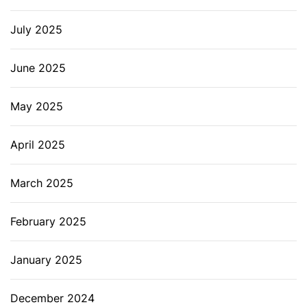
July 2025
June 2025
May 2025
April 2025
March 2025
February 2025
January 2025
December 2024