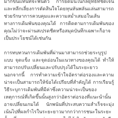
มากขึ้นแทนที่จะฟื้นตัว การยึดมั่นในกลยุทธ์ที่ชัดเจน
และหลีกเลี่ยงการตัดสินใจโดยหุนหันพลันแล่นสามารถ
ช่วยรักษาการควบคุมและความสม่ำเสมอในเส้น
ทางการเดิมพันของคุณได้ การติดตามการเดิมพันของ
คุณไม่ว่าจะผ่านสเปรดชีตหรือสมุดบันทึกเฉพาะก็อาจ
เป็นประโยชน์ได้เช่นกัน
การทบทวนการเดิมพันที่ผ่านมาสามารถช่วยระบุรูป
แบบ จุดแข็ง และจุดอ่อนในแนวทางของคุณได้ ทำให้
สามารถปรับเปลี่ยนและปรับปรุงได้ในระยะยาว
นอกจากนี้ การทำความเข้าใจอัตราต่อรองและความ
น่าจะเป็นสามารถให้ข้อได้เปรียบที่สำคัญได้ การเรียนรู้
วิธีระบุการเดิมพันที่มีค่าซึ่งความน่าจะเป็นของ
เหตุการณ์ที่เกิดขึ้นนั้นสูงกว่าอัตราต่อรองที่แนะนำนั้น
อาจเปลี่ยนเกมได้ นักพนันที่ประสบความสำเร็จจะมุ่ง
เน้นไปที่ผลกำไรในระยะยาวมากกว่าการชนะในระยะ