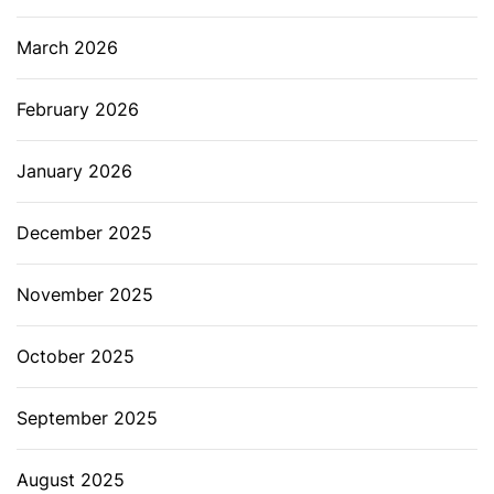
March 2026
February 2026
January 2026
December 2025
November 2025
October 2025
September 2025
August 2025