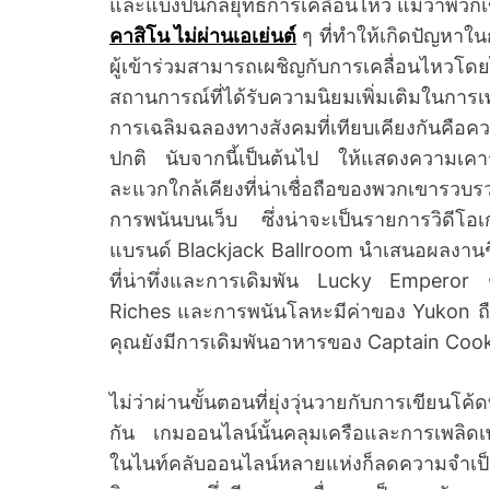
และแบ่งปันกลยุทธ์การเคลื่อนไหว แม้ว่าพว
คาสิโน ไม่ผ่านเอเย่นต์
ๆ ที่ทำให้เกิดปัญหาใน
ผู้เข้าร่วมสามารถเผชิญกับการเคลื่อนไหวโดย
สถานการณ์ที่ได้รับความนิยมเพิ่มเติมในการ
การเฉลิมฉลองทางสังคมที่เทียบเคียงกันคือความ
ปกติ นับจากนี้เป็นต้นไป ให้แสดงความเคารพเล
ละแวกใกล้เคียงที่น่าเชื่อถือของพวกเขารวบร
การพนันบนเว็บ ซึ่งน่าจะเป็นรายการวิดีโอเ
แบรนด์ Blackjack Ballroom นำเสนอผลงานชิ
ที่น่าทึ่งและการเดิมพัน Lucky Emperor 
Riches และการพนันโลหะมีค่าของ Yukon ถือเ
คุณยังมีการเดิมพันอาหารของ Captain Cooks
ไม่ว่าผ่านขั้นตอนที่ยุ่งวุ่นวายกับการเขียนโค
กัน เกมออนไลน์นั้นคลุมเครือและการเพลิดเพลิ
ในไนท์คลับออนไลน์หลายแห่งก็ลดความจำเป