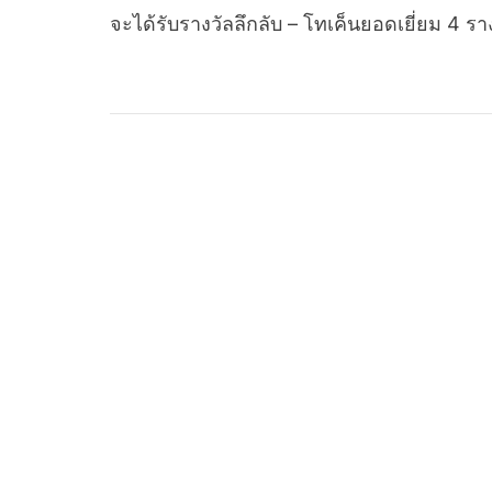
จะได้รับรางวัลลึกลับ – โทเค็นยอดเยี่ยม 4 รา