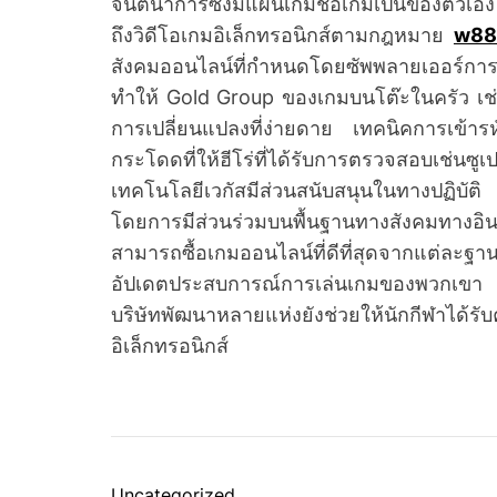
จินตนาการซึ่งมีแผนเกมชื่อเกมเป็นของตัวเอง
ถึงวิดีโอเกมอิเล็กทรอนิกส์ตามกฎหมาย
w88 
สังคมออนไลน์ที่กำหนดโดยซัพพลายเออร์กา
ทำให้ Gold Group ของเกมบนโต๊ะในครัว เช่น 
การเปลี่ยนแปลงที่ง่ายดาย เทคนิคการเข้ารหั
กระโดดที่ให้ฮีโร่ที่ได้รับการตรวจสอบเช่นซูเปอ
เทคโนโลยีเวกัสมีส่วนสนับสนุนในทางปฏิบัติ
โดยการมีส่วนร่วมบนพื้นฐานทางสังคมทางอินเทอ
สามารถซื้อเกมออนไลน์ที่ดีที่สุดจากแต่ละฐาน
อัปเดตประสบการณ์การเล่นเกมของพวกเขา กา
บริษัทพัฒนาหลายแห่งยังช่วยให้นักกีฬาได้รั
อิเล็กทรอนิกส์
C
Uncategorized