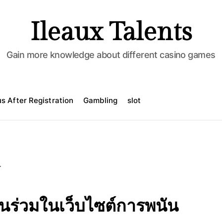
Ileaux Talents
Gain more knowledge about different casino games
us After Registration
Gambling
slot
d
วนร่วมในเว็บไซต์การพนัน