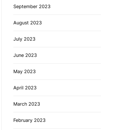
September 2023
August 2023
July 2023
June 2023
May 2023
April 2023
March 2023
February 2023