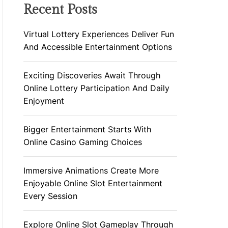
E
Recent Posts
Virtual Lottery Experiences Deliver Fun
And Accessible Entertainment Options
Exciting Discoveries Await Through
Online Lottery Participation And Daily
Enjoyment
Bigger Entertainment Starts With
Online Casino Gaming Choices
Immersive Animations Create More
Enjoyable Online Slot Entertainment
Every Session
Explore Online Slot Gameplay Through