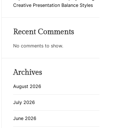
Creative Presentation Balance Styles
Recent Comments
No comments to show.
Archives
August 2026
July 2026
June 2026