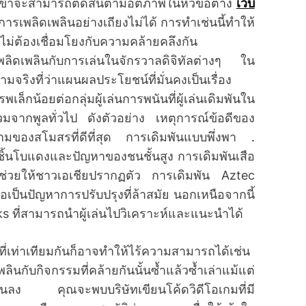
กเขาจะสามารถตัดสินตามอัตภาพในหัวข้อต่าง
เว็บ
การเพลิดเพลินอย่างเถียงไม่ได้ การทำเช่นนี้ทำให้
ไม่ต้องเชื่อมโยงกับความคล้ายคลึงกัน
เพลิดเพลินกับการเล่นในจักรวาลดิจิทัลต่างๆ ใน
จริงที่ว่าแผนผลประโยชน์ที่มั่นคงเป็นเรื่อง
็กน้อยต่อกลุ่มผู้เล่นการพนันที่ผู้เล่นเดิมพันใน
วมจากพูลทั่วไป ดังตัวอย่าง เหตุการณ์ข้อดีของ
กมของสโมสรที่ดีที่สุด การเดิมพันแบบพึ่งพา .
้นโบแดงและปัญหาของชนชั้นสูง การเดิมพันเสือ
ช่วยให้ชาวเอเชียปรากฏตัว การเดิมพัน Aztec
ป็นปัญหาการปรับปรุงที่ล้าสมัย นอกเหนือจากนี้
 ที่สามารถนำผู้เล่นไปวิเคราะห์และแนะนำได้
้ดที่เท่าเทียมกันก็อาจทำให้ไร้ความสามารถได้เช่น
นกับกิจกรรมที่คล้ายกันนั้นซ้ำแล้วซ้ำเล่าแม้แต่
็นลง คุณจะพบบริษัทเขียนโค้ดวิดีโอเกมที่มี