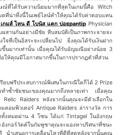
กษณ์ที่ได้รับความนิยมมากที่สุดในเกมนี้คือ Witch
น่าทึ่งนี้ในเพย์ไลน์ทำให้คุณได้รับค่าตอบแทน
 เกมส์ ไหน ดี โบนัส แตก บ่อยpantip
Physician
มผสานกันอย่างมีชัย หีบสมบัติเป็นภาพกระจายจะ
จที่เป็นอิสระจะเปลี่ยนไป ยิ่งคุณได้รับเงินฝาก
ึ้นมากเท่านั้น เมื่อคุณได้รับอัญมณีอย่างน้อย 3
พื่อให้คุณมีโอกาสมากขึ้นในการปรากฏตัวที่ส่วน
ปรียบฟรีประสบการณ์พิเศษในกรณีใดก็ได้ 2 Prize
รทำซ้ำชัยชนะของคุณมากถึงหลายเท่า เมื่อคุณ
Relic Raiders หลังจากนั้นคุณจะมีตัวเลือกใน
เกมคอมพิวเตอร์ Antique Raiders ล่ารางวัล การ
มทั้งหมดผ่าน 4 โซน ได้แก่ Tintagel ในอังกฤษ
อังกอร์วัตต์ในกัมพูชาคุณจะมองหาปริศนาที่ชนะ
เสนอการเคลื่อนไหวที่ดีที่สุดหลังจากนั้นคุณ