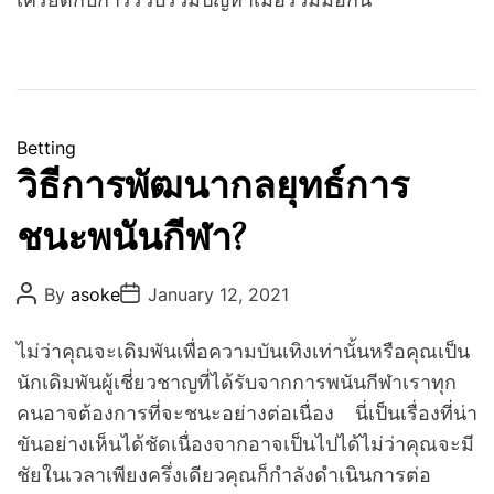
C
Betting
a
วิธีการพัฒนากลยุทธ์การ
t
ชนะพนันกีฬา?
e
g
o
P
P
By
asoke
January 12, 2021
o
o
r
s
s
i
t
t
ไม่ว่าคุณจะเดิมพันเพื่อความบันเทิงเท่านั้นหรือคุณเป็น
A
D
e
u
a
นักเดิมพันผู้เชี่ยวชาญที่ได้รับจากการพนันกีฬาเราทุก
s
t
t
คนอาจต้องการที่จะชนะอย่างต่อเนื่อง นี่เป็นเรื่องที่น่า
h
e
o
ขันอย่างเห็นได้ชัดเนื่องจากอาจเป็นไปได้ไม่ว่าคุณจะมี
r
ชัยในเวลาเพียงครึ่งเดียวคุณก็กำลังดำเนินการต่อ