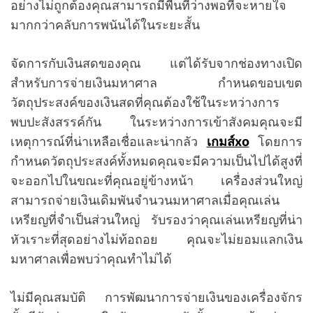
อย่างไม่ถูกต้องคุณสามารถมีพื้นที่ว่างพอที่จะหายใจ
มากกว่าคลับการพนันได้ในระยะสั้น
จัดการกับเงินสดของคุณ แต่ได้รับจากช่องทางเปิด
สำหรับการจ่ายเงินมหาศาล กำหนดขอบเขต
วัตถุประสงค์ของเงินสดที่คุณต้องใช้ในระหว่างการ
พบปะสังสรรค์กัน ในระหว่างการเข้าสังคมคุณจะมี
เหตุการณ์ที่น่าเหลือเชื่อและน่ากลัว
เกมส์xo
โดยการ
กำหนดวัตถุประสงค์ทั้งหมดคุณจะมีความเป็นไปได้สูงที่
จะออกไปในขณะที่คุณอยู่ข้างหน้า เครื่องส่วนใหญ่
สามารถจ่ายเงินเดิมพันจำนวนมหาศาลเมื่อคุณเล่น
เหรียญที่จำเป็นส่วนใหญ่ รับรองว่าคุณเล่นเหรียญที่น่า
หัวเราะที่สุดอย่างไม่ท้อถอย คุณจะไม่ยอมแลกเงิน
มหาศาลเพื่อพบว่าคุณทำไม่ได้
ไม่มีคุณสมบัติ การพัฒนาการจ่ายเงินของเครื่องจักร