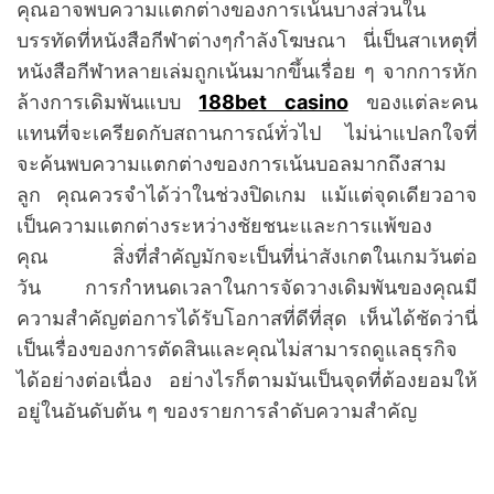
คุณอาจพบความแตกต่างของการเน้นบางส่วนใน
บรรทัดที่หนังสือกีฬาต่างๆกำลังโฆษณา นี่เป็นสาเหตุที่
หนังสือกีฬาหลายเล่มถูกเน้นมากขึ้นเรื่อย ๆ จากการหัก
ล้างการเดิมพันแบบ
188bet casino
ของแต่ละคน
แทนที่จะเครียดกับสถานการณ์ทั่วไป ไม่น่าแปลกใจที่
จะค้นพบความแตกต่างของการเน้นบอลมากถึงสาม
ลูก คุณควรจำได้ว่าในช่วงปิดเกม แม้แต่จุดเดียวอาจ
เป็นความแตกต่างระหว่างชัยชนะและการแพ้ของ
คุณ สิ่งที่สำคัญมักจะเป็นที่น่าสังเกตในเกมวันต่อ
วัน การกำหนดเวลาในการจัดวางเดิมพันของคุณมี
ความสำคัญต่อการได้รับโอกาสที่ดีที่สุด เห็นได้ชัดว่านี่
เป็นเรื่องของการตัดสินและคุณไม่สามารถดูแลธุรกิจ
ได้อย่างต่อเนื่อง อย่างไรก็ตามมันเป็นจุดที่ต้องยอมให้
อยู่ในอันดับต้น ๆ ของรายการลำดับความสำคัญ