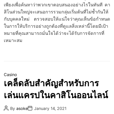
เพียงเพื่อค้นหาว่าพวกเขาตอบสนองอย่างไรในทันที คา
สิโนส่วนใหญ่จะเสนอการรวมกลุ่มเริ่มต้นที่ไม่ซ้ำกันให้
กับบุคคลใหม่ ตรวจสอบให้แน่ใจว่าคุณเห็นข้อกำหนด
ในการให้บริการอย่างถูกต้องที่ดูแลสิ่งเหล่านี้โดยมีเป้า
หมายที่คุณสามารถมั่นใจได้ว่าจะได้รับการจัดการที่
เหมาะสม
C
Casino
a
เคล็ดลับสำคัญสำหรับการ
t
เล่นแครปในคาสิโนออนไลน์
e
g
o
P
P
By
asoke
January 14, 2021
o
o
r