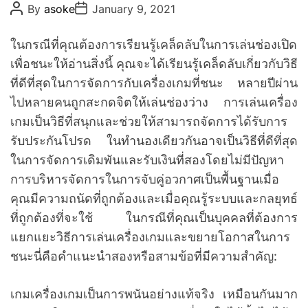
i
P
P
By
asoke
January 9, 2021
o
o
e
s
s
s
t
t
ในกรณีที่คุณต้องการเรียนรู้เคล็ดลับในการเล่นช่องเปิด
A
D
u
a
เพื่อชนะให้อ่านสิ่งนี้ คุณจะได้เรียนรู้เคล็ดลับเกี่ยวกับวิธี
t
t
ที่ดีที่สุดในการจัดการกับเครื่องเกมที่ชนะ หลายปีผ่าน
h
e
o
ไปหลายคนถูกสะกดจิตให้เล่นช่องว่าง การเล่นเครื่อง
r
เกมเป็นวิธีที่สนุกและช่วยให้สามารถจัดการได้รับการ
รับประกันโปรด ในทำนองเดียวกันอาจเป็นวิธีที่ดีที่สุด
ในการจัดการเดิมพันและรับเงินที่สองโดยไม่มีปัญหา
การบริหารจัดการในการจับคู่อวกาศเป็นพื้นฐานเมื่อ
คุณมีความถนัดที่ถูกต้องและเมื่อคุณรู้ระบบและกลยุทธ์
ที่ถูกต้องที่จะใช้ ในกรณีที่คุณเป็นบุคคลที่ต้องการ
แยกแยะวิธีการเล่นเครื่องเกมและขยายโอกาสในการ
ชนะนี่คือคำแนะนำสองหรือสามข้อที่มีความสำคัญ:
เกมเครื่องเกมเป็นการพนันอย่างแท้จริง เหมือนกันมาก