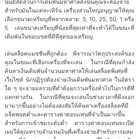
นั้นมีสัดส่วนการเดิมพันมหาศาลดังนั้นคุณจะต้องจ่าย
สำหรับมันในแต่ละเทิร์น เครื่องส่วนใหญ่อนุญาตให้คุณ
เลือกขนาดเหรียญที่หลากหลาย: 5, 10, 25, 50, 1 หรือ
5 เล่นขนาดเหรียญที่น้อยที่สุดเท่าที่จะทำได้ในขณะที่
เดิมพันในขอบเขตที่ดีที่สุดของเหรียญ
เล่นสล็อตแมชชีนที่ถูกต้อง พิจารณาวัตถุประสงค์ของ
คุณในขณะที่เลือกเครื่องที่จะเล่น ในกรณีที่คุณกำลัง
ค้นหาเงินเดิมพันจำนวนมหาศาลให้เล่นสล็อตพิเศษที่
เว็บไซต์ นักปฏิรูปต้องจ่ายเงินเดิมพันมหาศาล ในอัตรา
ใด ๆ จะจ่ายผลรวมที่ต่ำต้อยกว่าเครื่องทั่วไปในการตีที่
แตกต่างกัน ในกรณีที่คุณจะเล่นในช่วงเวลาที่ดึงออก
มามากขึ้นอย่างไม่ต้องสงสัยให้ค้นหาเครื่องสล็อตที่มี
แจ็คพอตต่ำและตารางค่าตอบแทนที่จำเป็นมากขึ้น
สำหรับการเข้าชมระดับต่ำ ตารางค่าตอบแทนจะเปิด
เผยให้คุณทราบจำนวนเงินที่เครื่องจ่ายสำหรับการผสม