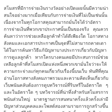
สโมสรที่มีการจ่ายเงินรางวัลอย่างเปิดเผยนั้นมีความน่า
สนใจอย่างมากเมื่อเทียบกับการจ่ายเงินที่ไม่เป็นเช่นนั้น
เนื่องจากในทุกโอกาสคุณสามารถมั่นใจได้ว่าอัตรา
การจ่ายเงินที่พวกเขาประกาศนั้นเป็นของจริง คุณควร
ค้นหาว่าการช่วยเหลือลูกค้าทำได้ดีเพียงใด โอกาสทาง
สังคมและเอกสารประกาศเป็นจุดที่ไม่สามารถคาดเดา
ได้ในการค้นหาวิธีแก้ปัญหาบางประการเกี่ยวกับปัญหา
การดูแลลูกค้า หากใครบางคนเคยมีประสบการณ์ช่วย
เหลือลูกค้าที่สโมสรเปิดแห่งหนึ่งพวกเขามั่นใจว่าจะให้
ความกระจ่างแก่ทุกคนเกี่ยวกับเรื่องนี้บนเว็บ ทันทีที่คุณ
อ่านโอกาสทางสังคมภาพรวมและความคิดเห็นเกี่ยวกับ
เว็บพนันคลับต้องการดูบทวิจารณ์ที่ริบหรี่ในอัตราใด ๆ
และในอัตราใด ๆ บทวิจารณ์ที่น่าทึ่งสำหรับสโมสรการ
พนันส่วนใหญ่ มาตรฐานการสนทนาครั้งแล้วครั้งเล่ามี
ปัญหาส่วนบุคคลและโพสต์สองสามรายการถูกสร้างขึ้น