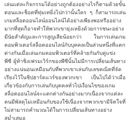
o
เล่นแต่ละกิจกรรมได้อย่างถูกต้องอย่างไรก็ตามด้วยขั้น
r
ตอนและช็อตที่ทุ่มเทยิ่งไปกว่านั้นใคร ๆ ก็สามารถเล่น
เกมสล็อตออนไลน์ออนไลน์ได้อย่างเพียงพอหรืออย่าง
มากที่สุดก็อาจทำให้พวกเขายุ่งเหยิงด้วยการชนะอย่าง
มีนัยสำคัญและการสูญเสียน้อยกว่า ในการเล่นเกม
คอมพิวเตอร์สล็อตออนไลน์กับบุคคลเป็นส่วนหนึ่งที่แตก
ต่างกันเมื่อเล่นเกมคอมพิวเตอร์ที่คล้ายกันกับคู่แข่ง
พีซี ผู้ท้าชิงเฟรมเวิร์กของพีซีนั้นไม่มีการเปลี่ยนเส้นทาง
อย่างแน่นอนเหมือนกับที่พวกเขาเล่นกับเลขคณิตที่จัด
เรียงไว้ในชิปฮาร์ดแวร์ของพวกเขา เป็นไปได้ว่าเมื่อ
เกี่ยวข้องกับการเล่นกับบุคคลทั่วไปเงื่อนไขของเกม
สล็อตออนไลน์จะแตกต่างกันอย่างมากเนื่องจากแต่ละ
คนมีพัสดุไม่เหมือนกับของใช้เนื่องจากพวกเขามีจิตใจที่
ไม่สามารถคำนวณได้ในการเปลี่ยนเส้นทางอย่าง
สม่ำเสมอ