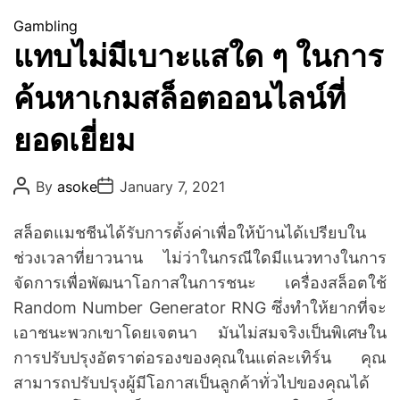
C
Gambling
a
แทบไม่มีเบาะแสใด ๆ ในการ
t
ค้นหาเกมสล็อตออนไลน์ที่
e
g
ยอดเยี่ยม
o
r
i
P
P
By
asoke
January 7, 2021
o
o
e
s
s
s
t
t
สล็อตแมชชีนได้รับการตั้งค่าเพื่อให้บ้านได้เปรียบใน
A
D
u
a
ช่วงเวลาที่ยาวนาน ไม่ว่าในกรณีใดมีแนวทางในการ
t
t
จัดการเพื่อพัฒนาโอกาสในการชนะ เครื่องสล็อตใช้
h
e
o
Random Number Generator RNG ซึ่งทำให้ยากที่จะ
r
เอาชนะพวกเขาโดยเจตนา มันไม่สมจริงเป็นพิเศษใน
การปรับปรุงอัตราต่อรองของคุณในแต่ละเทิร์น คุณ
สามารถปรับปรุงผู้มีโอกาสเป็นลูกค้าทั่วไปของคุณได้