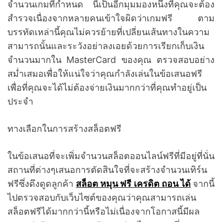
จำนวนเกมที่กำหนด นี่เป็นอีกมุมมองหนึ่งที่คุณจะต้อง
สำรวจเนื่องจากหลายคนเข้าใจผิดว่าเกมฟรี ตาม
บรรทัดเหล่านี้คุณไม่ควรย้ายที่เปลี่ยนเส้นทางในความ
สามารถนั้นและระวังอย่าลงเอยด้วยการเรียกเก็บเงิน
จำนวนมากใน MasterCard ของคุณ ตรวจสอบอย่าง
สม่ำเสมอเพื่อให้แน่ใจว่าคุณกำลังเล่นในข้อเสนอฟรี
เพื่อที่คุณจะได้ไม่ต้องจ่ายเงินมากกว่าที่คุณทำอยู่เป็น
ประจำ
ทางเลือกในการสร้างสล็อตฟรี
ในข้อเสนอที่จะเพิ่มจำนวนสล็อตออนไลน์ฟรีที่มีอยู่ที่นั่น
สถานที่ต่างๆเสนอการตัดสินใจที่จะสร้างจำนวนเทิร์น
ฟรีซึ่งดึงดูดลูกค้า
สล็อต หมุน ฟรี เครดิต ถอน ได้
จากนี้
ไปตรวจสอบกับเว็บไซต์ของคุณว่าคุณสามารถเล่น
สล็อตฟรีได้มากกว่านี้หรือไม่เนื่องจากโอกาสนี้มีผล