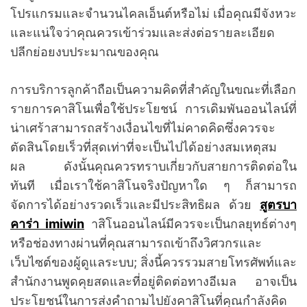
โปรแกรมและจำนวนไคลเอ็นต์หรือไม่ เมื่อคุณมีจังหวะ
และแน่ใจว่าคุณควรเข้าร่วมและส่งต่อรายละเอียด
ปลีกย่อยงบประมาณของคุณ
การบริการลูกค้าถือเป็นความคิดที่สำคัญในขณะที่เลือก
รายการคาสิโนเพื่อใช้ประโยชน์ การเดิมพันออนไลน์ที่
น่าเศร้าสามารถสร้างเงื่อนไขที่ไม่คาดคิดซึ่งควรจะ
ตัดสินโดยเร็วที่สุดเท่าที่จะเป็นไปได้อย่างสมเหตุสม
ผล ดังนั้นคุณควรทราบเกี่ยวกับสายการติดต่อใน
ทันที เมื่อเราใช้คาสิโนจริงปัญหาใด ๆ ก็สามารถ
จัดการได้อย่างรวดเร็วและมีประสิทธิผล ด้วย
สูตรบา
คาร่า imiwin
าสิโนออนไลน์มีควรจะเป็นกลยุทธ์ต่างๆ
หรือช่องทางผ่านที่คุณสามารถเข้าถึงวิศวกรและ
เว็บไซต์ของผู้ดูแลระบบ; สิ่งนี้ควรรวมสายโทรศัพท์และ
สำนักงานพูดคุยสดและที่อยู่ติดต่อทางอีเมล อาจเป็น
ประโยชน์ในการส่งคำถามไปยังคาสิโนที่คุณกำลังคิด