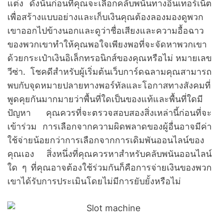
แต่ง ดังนั้นก่อนที่คุณจะเลือกคลับพนันทางอินเทอร์เน็ต
h
e
o
เพื่อสร้างแบบอย่างและเก็บเงินคุณต้องลองมองดูพวก
r
เขาออกไปข้างนอกและดูว่าชื่อเสียงและความอื้อฉาว
ของพวกเขาทำให้คุณพอใจเพียงพอที่จะจัดหาพวกเขา
ด้วยกระเป๋าเงินอิเล็กทรอนิกส์ของคุณหรือไม่ หมายเลข
วีซ่า. โชคดีสำหรับผู้เริ่มต้นเว็บการ์ดฉลามคุณสามารถ
พบกับจุดหมายปลายทางพอร์ทัลและโอกาสทางสังคมที่
พูดคุยกันมากมายว่าพื้นที่ใดเป็นของแท้และพื้นที่ใดมี
ปัญหา คุณควรที่จะตรวจสอบสองสิ่งเหล่านี้ก่อนที่จะ
เข้าร่วม การเลือกจากความผิดพลาดของผู้อื่นอาจมีค่า
ใช้จ่ายน้อยกว่าการเลือกจากการเดิมพันออนไลน์ของ
คุณเอง สิ่งหนึ่งที่คุณควรหาสำหรับคลับพนันออนไลน์
ใด ๆ ที่คุณอาจต้องใช้ร่วมกันก็คือการจ่ายเงินของพวก
เขาได้รับการประเมินโดยไม่มีการยับยั้งหรือไม่