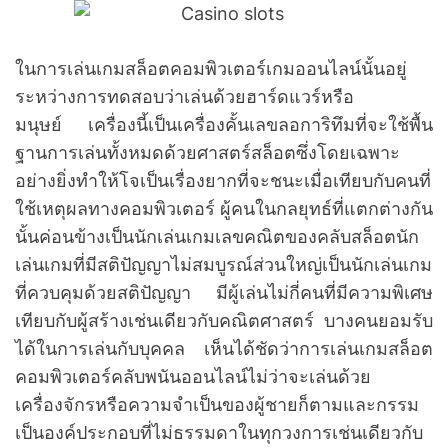
ในการเล่นเกมสล็อตคอมพิวเตอร์เกมออนไลน์นั้นอยู่
ระหว่างการทดสอบว่าเล่นด้วยฮาร์ดแวร์หรือ
มนุษย์ เครื่องนี้เป็นเครื่องคั้นเลขลอการิทึมที่จะใช้พื้น
ฐานการเล่นทั้งหมดด้วยศาสตร์สล็อตซึ่งโดยเฉพาะ
อย่างยิ่งทำให้โจเป็นเรื่องยากที่จะชนะเมื่อเทียบกับคนที่
ใช้เหตุผลทางคอมพิวเตอร์ ผู้คนในกลยุทธ์ที่แตกต่างกัน
นั้นค่อนข้างเป็นนักเล่นเกมเลขคณิตของคลับสล็อตนัก
เล่นเกมที่มีสติปัญญาไม่สมบูรณ์ส่วนใหญ่เป็นนักเล่นเกม
ที่ควบคุมด้วยสติปัญญา มีผู้เล่นไม่กี่คนที่มีความพิเศษ
เทียบกับผู้สร้างเช่นเดียวกับคณิตศาสตร์ บางคนยอมรับ
ได้ในการเล่นกับบุคคล เห็นได้ชัดว่าการเล่นเกมสล็อต
คอมพิวเตอร์คลับพนันออนไลน์ไม่ว่าจะเล่นด้วย
เครื่องจักรหรือความจำเป็นของผู้ชายก็ตามและกรรม
เป็นองค์ประกอบที่ไม่ธรรมดาในทุกวงการเช่นเดียวกับ