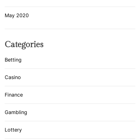
May 2020
Categories
Betting
Casino
Finance
Gambling
Lottery