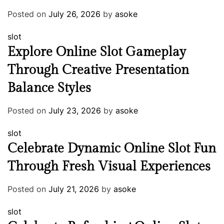
Posted on
July 26, 2026
by
asoke
slot
Explore Online Slot Gameplay
Through Creative Presentation
Balance Styles
Posted on
July 23, 2026
by
asoke
slot
Celebrate Dynamic Online Slot Fun
Through Fresh Visual Experiences
Posted on
July 21, 2026
by
asoke
slot