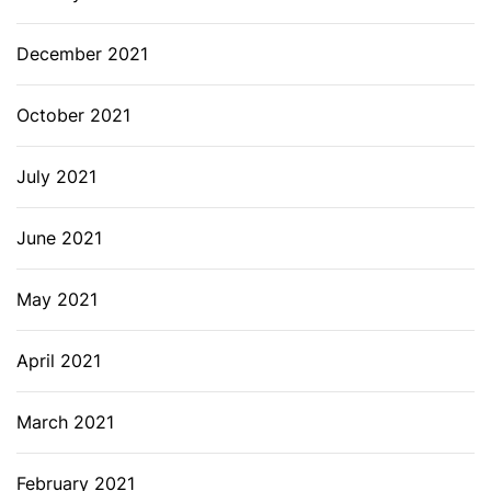
December 2021
October 2021
July 2021
June 2021
May 2021
April 2021
March 2021
February 2021