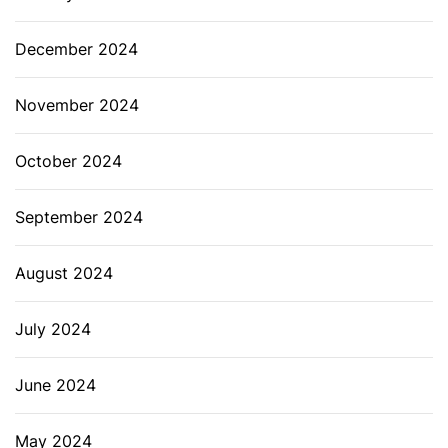
December 2024
November 2024
October 2024
September 2024
August 2024
July 2024
June 2024
May 2024