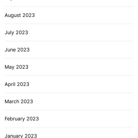
August 2023
July 2023
June 2023
May 2023
April 2023
March 2023
February 2023
January 2023