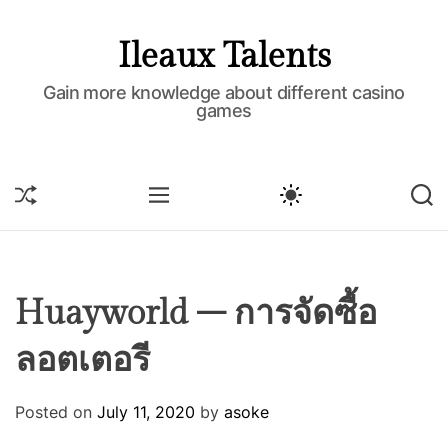
S
k
Ileaux Talents
i
p
Gain more knowledge about different casino
games
t
o
c
o
S
M
S
S
H
E
W
E
n
U
N
I
A
t
F
U
T
R
e
F
C
C
L
H
H
n
E
C
Huayworld – การจัดซื้อ
t
O
L
ลอตเตอรี
O
R
M
O
Posted on
July 11, 2020
by
asoke
D
E