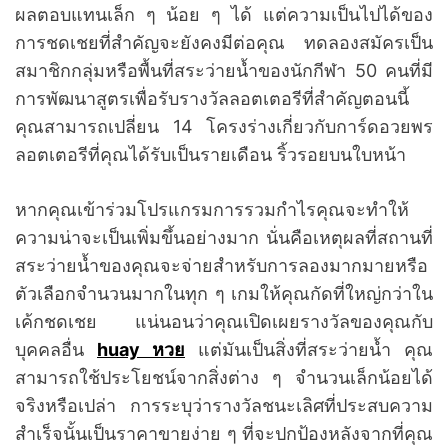
ผลตอบแทนเล็ก ๆ น้อย ๆ ได้ แต่ความเป็นไปได้ของ
การชดเชยที่สำคัญจะยังคงมีต่อคุณ ทดลองสมัครเป็น
สมาชิกกลุ่มหรือพื้นที่สระว่ายน้ำของนักกีฬา 50 คนที่มี
การพัฒนาสูตรเพื่อรับรางวัลลอตเตอรีที่สำคัญตอนนี้
คุณสามารถเปลี่ยน 14 โครงร่างเกี่ยวกับการ์ดอวยพร
ลอตเตอรีที่คุณได้รับเป็นรายเดือน ริ้วรอยบนใบหน้า
หากคุณเข้าร่วมโปรแกรมการรวมกำไรคุณจะทำให้
ความน่าจะเป็นเพิ่มขึ้นอย่างมาก นั่นคือเหตุผลที่สถานที่
สระว่ายน้ำของคุณจะจ่ายสำหรับการลองมากมายหรือ
ตัวเลือกจำนวนมากในทุก ๆ เกมให้คุณกัดที่ใหญ่กว่าใน
เค้กชดเชย แน่นอนว่าคุณเปิดเผยรางวัลของคุณกับ
บุคคลอื่น
huay หวย
แต่มันเป็นสิ่งที่สระว่ายน้ำ คุณ
สามารถใช้ประโยชน์จากสิ่งต่าง ๆ จำนวนเล็กน้อยได้
จริงหรือเปล่า การระบุว่ารางวัลชนะเลิศที่ประสบความ
สำเร็จนั้นเป็นราคาขายง่าย ๆ ที่จะปกป้องหลังจากที่คุณ