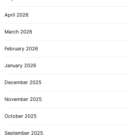
April 2026
March 2026
February 2026
January 2026
December 2025
November 2025
October 2025
September 2025