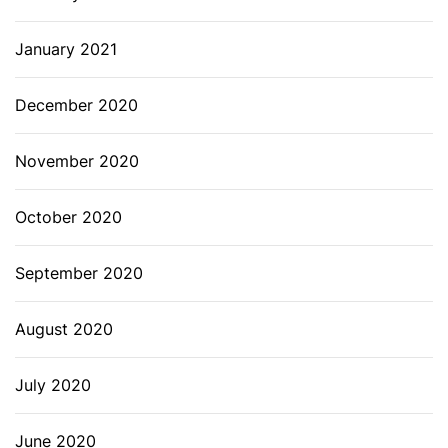
January 2021
December 2020
November 2020
October 2020
September 2020
August 2020
July 2020
June 2020