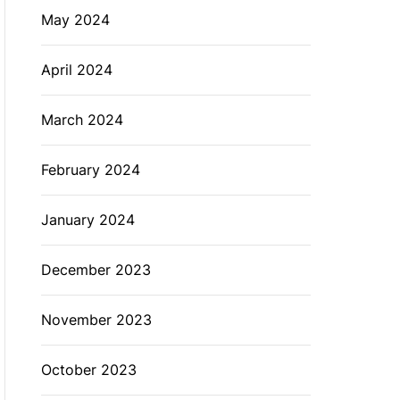
May 2024
April 2024
March 2024
February 2024
January 2024
December 2023
November 2023
October 2023