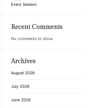
Every Session
Recent Comments
No comments to show.
Archives
August 2026
July 2026
June 2026