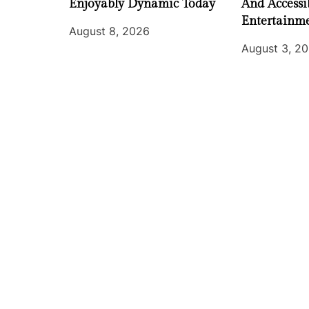
Enjoyably Dynamic Today
And Accessi
Entertainm
August 8, 2026
August 3, 2