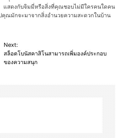
สดงกับจิมมี่หรือสิ่งที่คุณชอบไม่มีใครคนใดคน
ั่วไปคุณมักจะมาจากสิ่งอำนวยความสะดวกในบ้าน
Next:
สล็อตโบนัสคาสิโนสามารถเพิ่มองค์ประกอบ
ของความสนุก