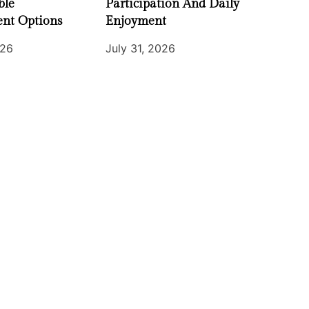
ble
Participation And Daily
ent Options
Enjoyment
026
July 31, 2026