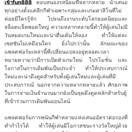
เข้าfun888
ตอบสนองรสนิยมที่หลากหลาย นำเสนอ
ทุกอย่างตั้งแต่ลีกกีฬาเฉพาะกลุ่มและเกมคาสิโนที่ไม่
ค่อยมีใครรู้จัก ไปจนถึงงานระดับโลกยอดนิยมและ
สล็อตแจ็คพอตใหญ่ ความหลากหลายนี้ทำให้ผู้เล่นไม่มี
วันหมดเกมใหม่และน่าตื่นเต้นให้ลอง ทำให้แต่ละ
เซสชันไม่เหมือนใคร ยิ่งไปกว่านั้น ลักษณะของ
แพลตฟอร์มเหล่านี้ที่เปลี่ยนแปลงอยู่ตลอดเวลา
หมายความว่ามีการเปิดตัวเกมใหม่ โปรโมชั่น และ
โอกาสในการเดิมพันเป็นประจำ ทำให้ประสบการณ์
ใหม่และน่าดึงดูดสำหรับทั้งผู้เล่นใหม่และผู้เล่นที่มี
ประสบการณ์ นอกจากความหลากหลายแล้ว ศักยภาพ
ในการจ่ายเงินจำนวนมากยังเป็นจุดดึงดูดหลักสำหรับผู้
ที่เข้าร่วมการเดิมพันออนไลน์
แพลตฟอร์มการพนันกีฬาหลายแห่งเสนออัตราต่อรองที่
ทำกำไรได้ ทำให้ผู้เล่นมีโอกาสชนะรางวัลใหญ่ด้วย