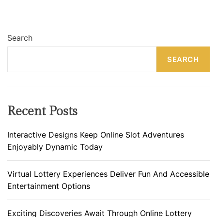
Search
SEARCH
Recent Posts
Interactive Designs Keep Online Slot Adventures
Enjoyably Dynamic Today
Virtual Lottery Experiences Deliver Fun And Accessible
Entertainment Options
Exciting Discoveries Await Through Online Lottery