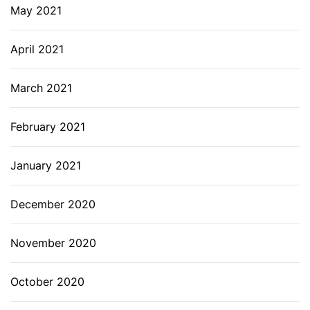
May 2021
April 2021
March 2021
February 2021
January 2021
December 2020
November 2020
October 2020