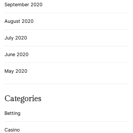
September 2020
August 2020
July 2020
June 2020
May 2020
Categories
Betting
Casino