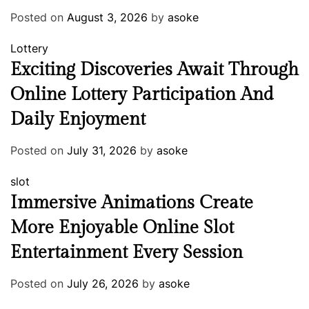
Posted on
August 3, 2026
by
asoke
Lottery
Exciting Discoveries Await Through
Online Lottery Participation And
Daily Enjoyment
Posted on
July 31, 2026
by
asoke
slot
Immersive Animations Create
More Enjoyable Online Slot
Entertainment Every Session
Posted on
July 26, 2026
by
asoke