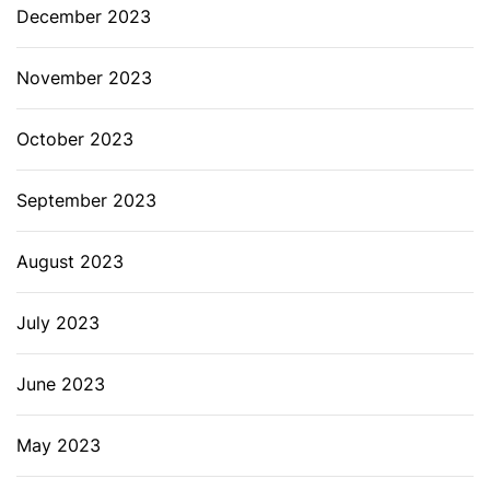
December 2023
November 2023
October 2023
September 2023
August 2023
July 2023
June 2023
May 2023