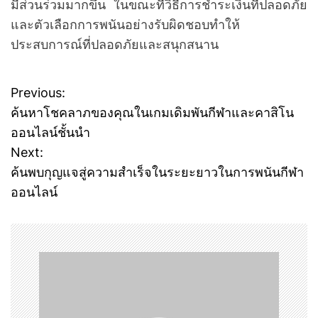
มีส่วนร่วมมากขึ้น ในขณะที่วิธีการชำระเงินที่ปลอดภัย
และตัวเลือกการพนันอย่างรับผิดชอบทำให้
ประสบการณ์ที่ปลอดภัยและสนุกสนาน
Previous:
P
ค้นหาโชคลาภของคุณในเกมเดิมพันกีฬาและคาสิโน
o
ออนไลน์ชั้นนำ
Next:
s
ค้นพบกุญแจสู่ความสำเร็จในระยะยาวในการพนันกีฬา
t
ออนไลน์
n
a
v
i