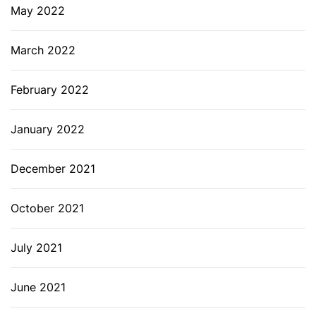
May 2022
March 2022
February 2022
January 2022
December 2021
October 2021
July 2021
June 2021