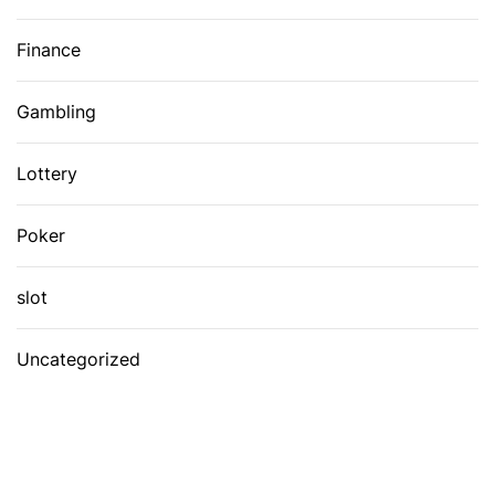
Finance
Gambling
Lottery
Poker
slot
Uncategorized