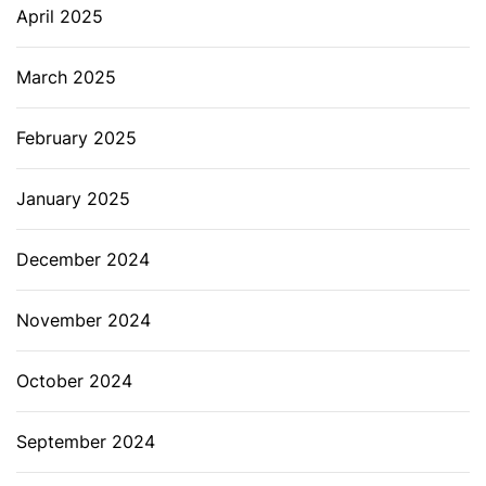
April 2025
March 2025
February 2025
January 2025
December 2024
November 2024
October 2024
September 2024