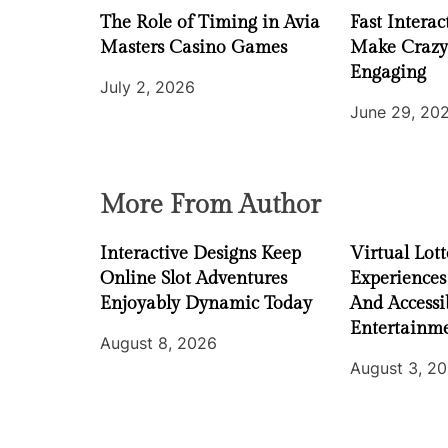
The Role of Timing in Avia
Fast Intera
t
Masters Casino Games
Make Crazy
i
Engaging
July 2, 2026
June 29, 20
o
n
More From Author
Interactive Designs Keep
Virtual Lott
Online Slot Adventures
Experiences
Enjoyably Dynamic Today
And Accessi
Entertainm
August 8, 2026
August 3, 2