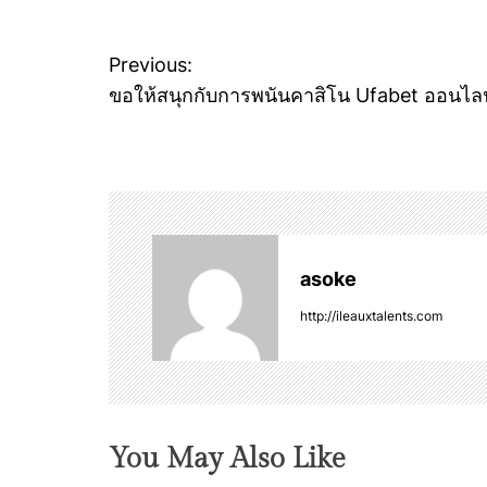
P
Previous:
ขอให้สนุกกับการพนันคาสิโน Ufabet ออนไลน
o
s
t
n
asoke
a
http://ileauxtalents.com
v
i
g
You May Also Like
a