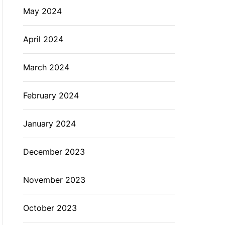
May 2024
April 2024
March 2024
February 2024
January 2024
December 2023
November 2023
October 2023