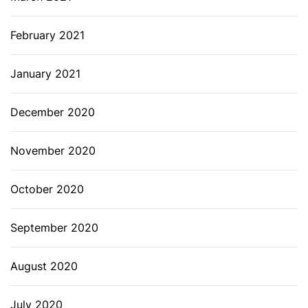
February 2021
January 2021
December 2020
November 2020
October 2020
September 2020
August 2020
July 2020