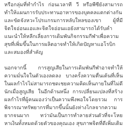
หรือกลุ่มที่ทำกำไร ก่อนเวลาที วี หรือพีซียังสามารถ
ทำให้แผนการรับประทานอาหารของบุคคลแตกต่างกัน
และขัดจังหวะโปรแกรมการหลับใหลของเขา ผู้ที่มี
จิตใจอ่อนแอและจิตใจอ่อนแอยังสามารถได้รับคำ
แนะนำให้หลีกเลี่ยงการเดิมพันกิจกรรมกีฬาเพื่อความ
สุขที่เพิ่มขึ้นในการผลิตอาจทำให้เกิดปัญหาแอโรบิก
และสมองที่สำคัญ
นอกจากนี้ การสูญเสียในการเดิมพันกีฬาอาจทำให้
ความมั่นใจในตัวเองลดลง บางครั้งความตื่นเต้นที่เห็น
ในผลกำไรไม่สามารถชดเชยความคิดเห็นภายในที่ไม่ดี
นักเมื่อสูญเสีย ในอีกด้านหนึ่ง การเปลี่ยนแปลงที่สร้าง
ผลกำไรที่ผู้คนมองว่าเป็นความพึงพอใจโดยรวม การ
พิจารณาทรัพยากรที่มากขึ้นนั้นยังห่างไกลจากความ
ยากจนมาก ทว่ามันเป็นการทำลายส่วนตัวที่จะโหย
หาเงินทั้งหมดด้วยตัวของคุณเอง สุขภาพจิตที่ดีเพิ่มเติม