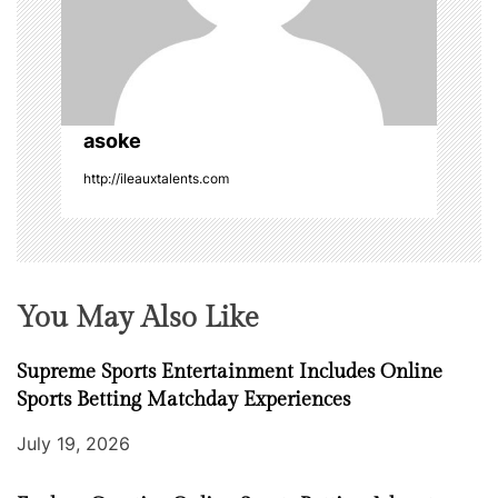
t
i
o
asoke
n
http://ileauxtalents.com
You May Also Like
Supreme Sports Entertainment Includes Online
Sports Betting Matchday Experiences
July 19, 2026