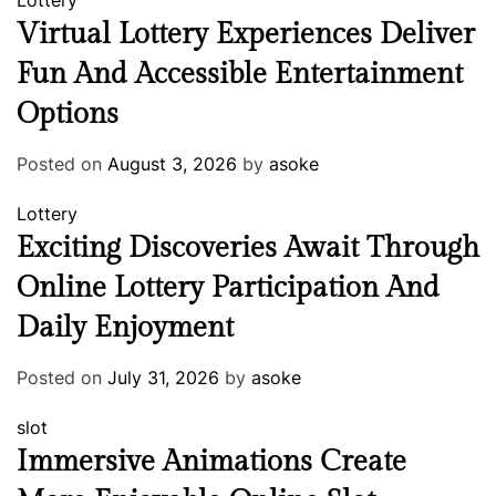
Lottery
Virtual Lottery Experiences Deliver
Fun And Accessible Entertainment
Options
Posted on
August 3, 2026
by
asoke
Lottery
Exciting Discoveries Await Through
Online Lottery Participation And
Daily Enjoyment
Posted on
July 31, 2026
by
asoke
slot
Immersive Animations Create