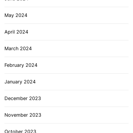
May 2024
April 2024
March 2024
February 2024
January 2024
December 2023
November 2023
October 2023