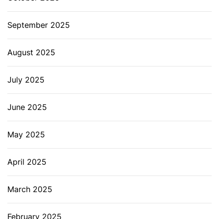
September 2025
August 2025
July 2025
June 2025
May 2025
April 2025
March 2025
February 2025