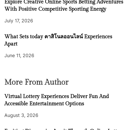
Explore Creative Online Sports Betting Adventures
With Positive Competitive Sporting Energy
July 17, 2026
What Sets today คาสิโนลออนไลน์ Experiences
Apart
June 11, 2026
More From Author
Virtual Lottery Experiences Deliver Fun And
Accessible Entertainment Options
August 3, 2026