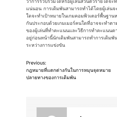
ว่าการรวบรวมใดหรือผู้เล่นส่วนตัวรายใดจะท
แน่นอน การเดิมพันสามารถทำได้โดยผู้เล่นจะ
ใดจะทำเป้าหมายในเกมคอมพิวเตอร์พื้นฐานหรือ
กันประกอบด้วยเกมเมอร์คนใดที่อาจจะทำตามเ
ของผู้เล่นที่ทำคะแนนและวิธีการทำคะแนนตามว
อยู่ก่อนหน้านี้นักเดิมพันสามารถทำการเดิมพัน
ระหว่างการแข่งขัน
Previous:
P
กฎหมายที่แตกต่างกันในการหมุนจุดหมาย
o
ปลายทางของการเดิมพัน
s
t
n