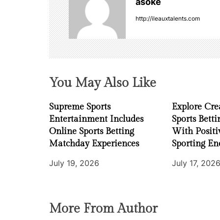
asoke
a
http://ileauxtalents.com
v
i
g
You May Also Like
a
Supreme Sports
Explore Cre
t
Entertainment Includes
Sports Bett
i
Online Sports Betting
With Positi
Matchday Experiences
Sporting En
o
July 19, 2026
July 17, 202
n
More From Author