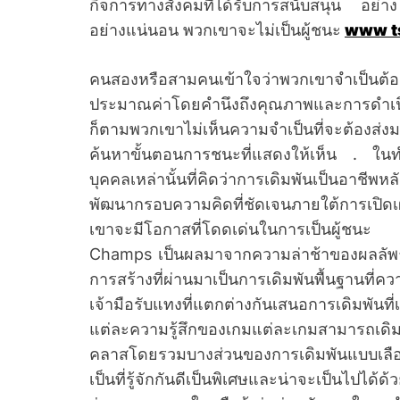
กิจการทางสังคมที่ได้รับการสนับสนุน อย่าง
อย่างแน่นอน พวกเขาจะไม่เป็นผู้ชนะ
www ts
คนสองหรือสามคนเข้าใจว่าพวกเขาจำเป็นต้
ประมาณค่าโดยคำนึงถึงคุณภาพและการดำเนิ
ก็ตามพวกเขาไม่เห็นความจำเป็นที่จะต้องส่ง
ค้นหาขั้นตอนการชนะที่แสดงให้เห็น . ในท
บุคคลเหล่านั้นที่คิดว่าการเดิมพันเป็นอาช
พัฒนากรอบความคิดที่ชัดเจนภายใต้การเปิด
เขาจะมีโอกาสที่โดดเด่นในการเป็นผู้ชนะ 
Champs เป็นผลมาจากความล่าช้าของผลลัพธ์ท
การสร้างที่ผ่านมาเป็นการเดิมพันพื้นฐานที่
เจ้ามือรับแทงที่แตกต่างกันเสนอการเดิมพันท
แต่ละความรู้สึกของเกมแต่ละเกมสามารถเดิ
คลาสโดยรวมบางส่วนของการเดิมพันแบบเลือก
เป็นที่รู้จักกันดีเป็นพิเศษและน่าจะเป็นไป