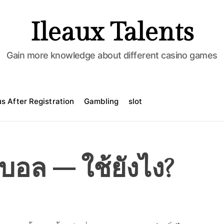
Ileaux Talents
Gain more knowledge about different casino games
us After Registration
Gambling
slot
บอล – ใช้ยังไง?