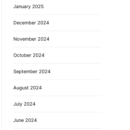
January 2025
December 2024
November 2024
October 2024
September 2024
August 2024
July 2024
June 2024