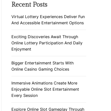
E
Recent Posts
Virtual Lottery Experiences Deliver Fun
And Accessible Entertainment Options
Exciting Discoveries Await Through
Online Lottery Participation And Daily
Enjoyment
Bigger Entertainment Starts With
Online Casino Gaming Choices
Immersive Animations Create More
Enjoyable Online Slot Entertainment
Every Session
Explore Online Slot Gameplay Through