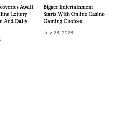
scoveries Await
Bigger Entertainment
ine Lottery
Starts With Online Casino
on And Daily
Gaming Choices
July 28, 2026
6