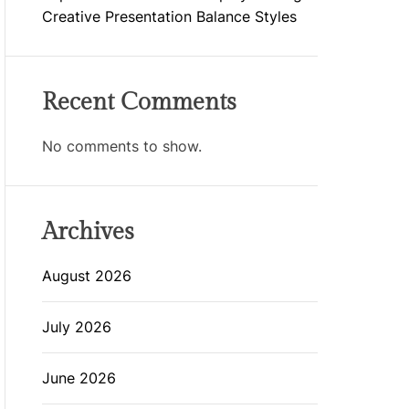
Creative Presentation Balance Styles
Recent Comments
No comments to show.
Archives
August 2026
July 2026
June 2026