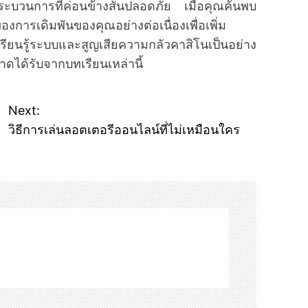
กระบวนการที่ค่อนข้างสั้นปลอดภัย เมื่อคุณค้นพบ
งการเดิมพันของคุณอย่างต่อเนื่องเพื่อเพิ่ม
ียนรู้ระบบและสูญเสียความกลัวคาสิโนเป็นอย่าง
ดได้รับจากบทเรียนเหล่านี้
Next:
วิธีการเล่นลอตเตอรีออนไลน์ที่ไม่เหมือนใคร