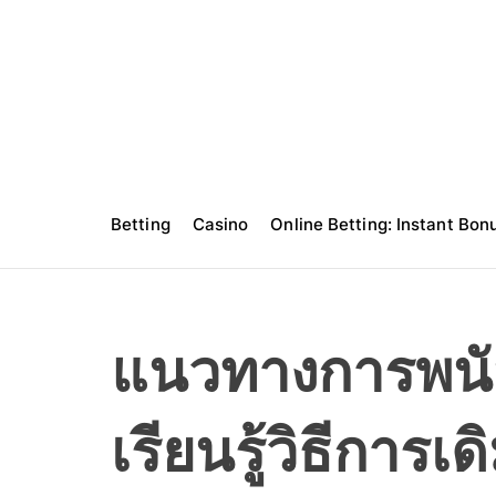
S
k
i
p
t
o
c
o
Betting
Casino
Online Betting: Instant Bon
n
t
e
n
t
แนวทางการพนั
เรียนรู้วิธีการเดิ