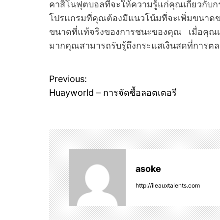
คาสิโนฟุตบอลที่จะให้ความรู้แก่คุณเกี่ยวกับ
โปรแกรมที่คุณต้องมีแนวโน้มที่จะเพิ่มขนาดขอ
ขนาดที่แท้จริงของการชนะของคุณ เมื่อคุณเร
มากคุณสามารถรับรู้ถึงกระแสเงินสดที่การตลา
Previous:
P
Huayworld – การจัดซื้อลอตเตอรี
o
s
t
n
asoke
a
http://ileauxtalents.com
v