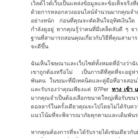
เวิลด์ไวด์เว็บเป็นแหล่งข้อมูลและข้อเท็จจริงที
ด้วยการหลอกลวงออนไลน์จำนวนมากคุณจำเป็นต
อย่างหนัก ก่อนที่คุณจะตัดสินใจอุทิศเงินใด
กำลังดูอยู่ หากคุณรู้ว่าคนที่มีเคล็ดลับดี ๆ
ฐานที่สามารถสอนคุณเกี่ยวกับวิธีที่คุณสามาร
จะดีขึ้น
ฉันเห็นโฆษณาและเว็บไซต์ทั้งหมดที่อ้างว่า
เขาถูกต้องหรือไม่ เป็นการดีที่สุดที่จะอยู่
พันคน ในขณะที่มีเทคนิคและคู่มือที่อาจสอนให้
และรับรองว่าคุณเพียงแค่ 97Per
ทาง เข้า u
มากคุณจำเป็นต้องเลือกขนาดใหญ่เพื่อรับขนา
ดอลลาร์ในครั้งเดียวคุณจะไปโดยไม่ได้รับความ
แนวโน้มที่จะพิจารณาภัยคุกคามและเดิมพั
หากคุณต้องการที่จะได้รับรายได้เช่นเดียวกับผู