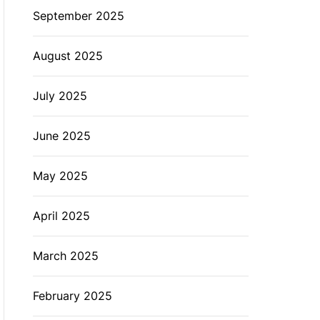
September 2025
August 2025
July 2025
June 2025
May 2025
April 2025
March 2025
February 2025