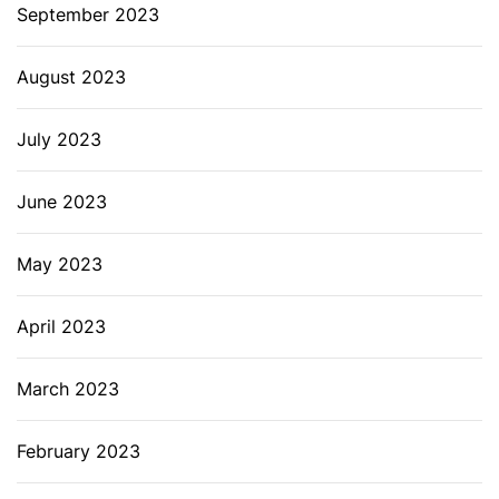
September 2023
August 2023
July 2023
June 2023
May 2023
April 2023
March 2023
February 2023