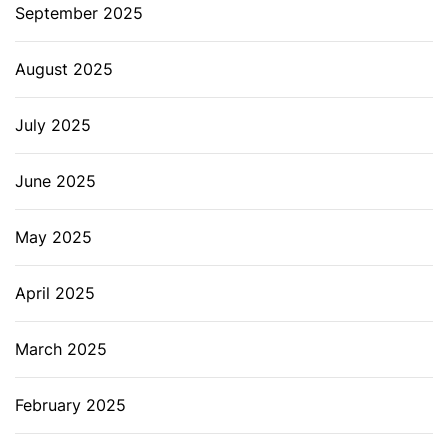
September 2025
August 2025
July 2025
June 2025
May 2025
April 2025
March 2025
February 2025