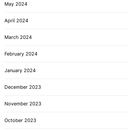
May 2024
April 2024
March 2024
February 2024
January 2024
December 2023
November 2023
October 2023