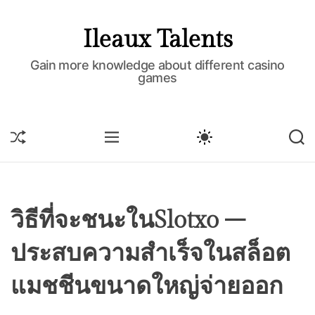
S
k
Ileaux Talents
i
p
Gain more knowledge about different casino
games
t
o
c
o
S
M
S
S
H
E
W
E
n
U
N
I
A
t
F
U
T
R
e
F
C
C
L
H
H
n
E
C
วิธีที่จะชนะในSlotxo –
t
O
L
ประสบความสำเร็จในสล็อต
O
R
M
แมชชีนขนาดใหญ่จ่ายออก
O
D
E