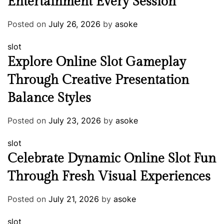
Entertainment Every Session
Posted on
July 26, 2026
by
asoke
slot
Explore Online Slot Gameplay
Through Creative Presentation
Balance Styles
Posted on
July 23, 2026
by
asoke
slot
Celebrate Dynamic Online Slot Fun
Through Fresh Visual Experiences
Posted on
July 21, 2026
by
asoke
slot