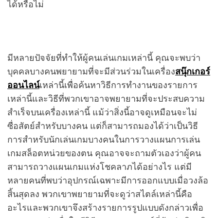
ได้หรือไม่
มีหลายปัจจัยที่ทำให้ผู้คนเล่นเกมเหล่านี้ คุณจะพบว่า
บุคคลบางคนพยายามที่จะมีส่วนร่วมในเครื่อง
สนุ๊กเกอร์
ออนไลน์
เหล่านี้เพื่อค้นหาวิธีการทำงานของรายการ
เหล่านี้และวิธีที่พวกเขาอาจพยายามที่จะประสบความ
สำเร็จบนเครื่องเหล่านี้ แม้ว่าสิ่งนี้อาจดูเหมือนจะไม่
ซื่อสัตย์สำหรับบางคน แต่ก็สามารถมองได้ว่าเป็นวิธี
การสำหรับนักเล่นเกมบางคนในการวางแผนการเล่น
เกมสล็อตหน่วยของตน คุณอาจจะถามตัวเองว่าผู้คน
สามารถวางแผนเกมแห่งโชคลาภได้อย่างไร แต่มี
หลายคนที่พบว่าอุปกรณ์เฉพาะมีการออกแบบเมื่อวงล้อ
สิ้นสุดลง พวกเขาพยายามที่จะดูว่าสไตล์เหล่านี้คือ
อะไรและพวกเขาจึงสร้างรายการรูปแบบดังกล่าวเพื่อ