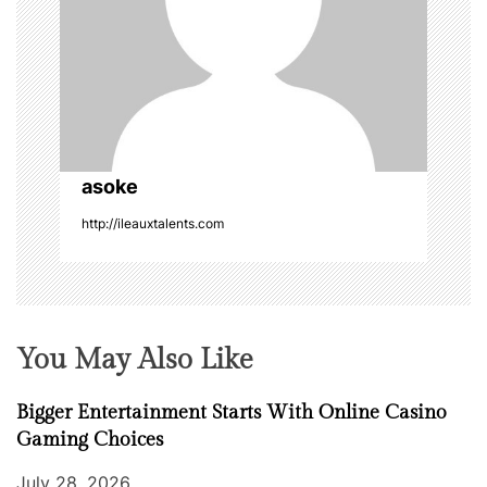
g
a
t
i
o
asoke
http://ileauxtalents.com
n
You May Also Like
Bigger Entertainment Starts With Online Casino
Gaming Choices
July 28, 2026