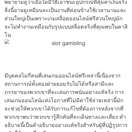
พยายามดูว่าเมื่อใดมีวิธีเอาชนะอุปกรณ์ที่คุ้มค่าเงินจริง
สิ่งนี้อาจดูเหมือนจะเป็นงานที่ค่อนข้างใช้เวลานานและ
ส่วนใหญ่เป็นเพราะเกมสล็อตออนไลน์ฟรีส่วนใหญ่มัก
จะไม่ทำงานเหมือนกับรูปแบบสล็อตจริงที่คุณพบในคาสิ
โน
มีบุคคลไม่กี่คนที่เล่นเกมออนไลน์ฟรีเหล่านี้เนื่องจาก
สถานการณ์ทั้งสองฝ่ายยอมรับไม่ได้หรือสามีและ
ภรรยาของพวกเขาที่จะเล่นการพนันอย่างแท้จริง การ
เล่นเกมออนไลน์แห่งโอกาสที่ไม่มีค่าใช้จ่ายเหล่านี้มัก
จะช่วยให้พวกเขาได้รับการแก้ไขที่ต้องการหลังจากที่
พวกเขาพบว่าพวกเขารู้สึกคันที่จะเดินทางและเสี่ยง คำ
อธิบายนี้เป็นคำอธิบายอย่างแท้จริงสำหรับผู้ที่ปฏิรูปการ