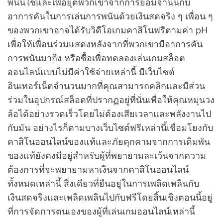
พนันใช้และเพื่อยุติพวกเขาจากการยอมจำนนกับ
อาการคันในการเล่นการพนันด้วยเงินสดจริง ๆ เพื่อน ๆ
ของพวกเขาอาจได้รับวิดีโอเกมคาสิโนฟรีตามค่า pH
เพื่อให้เพื่อนร่วมแสดงหลังจากที่พวกเขามีอาการคัน
การพนันมาถึง หรือซื้อเพื่อทดลองเล่นเกมสล็อต
ออนไลน์แบบไม่มีค่าใช้จ่ายเหล่านี้ มีเว็บไซต์
อินเทอร์เน็ตจำนวนมากที่คุณสามารถคลิกและมีส่วน
ร่วมในอุปกรณ์สล็อตที่ปรากฏอยู่ที่นั่นเพื่อให้คุณหมุนวง
ล้อได้อย่างรวดเร็วโดยไม่ต้องเสียเวลาและพลังงานไป
กับมัน อย่างไรก็ตามบางเว็บไซต์ฟรีเหล่านี้เชื่อมโยงกับ
คาสิโนออนไลน์ของแท้และภัยคุกคามจากการเดิมพัน
ของแท้ยังคงมีอยู่สำหรับผู้ที่พยายามละเว้นจากความ
ต้องการที่จะพยายามหาเงินจากคาสิโนออนไลน์
ทั้งหมดเหล่านี้ สิ่งเดียวที่ยืนอยู่ในการเพลิดเพลินกับ
เงินสดจริงและเพลิดเพลินไปกับฟรีโดยสิ้นเชิงตอนนี้อยู่
ที่การจัดการตนเองของผู้ที่เล่นเกมออนไลน์เหล่านี้