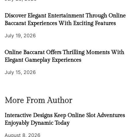
Discover Elegant Entertainment Through Online
Baccarat Experiences With Exciting Features
July 19, 2026
Online Baccarat Offers Thrilling Moments With
Elegant Gameplay Experiences
July 15, 2026
More From Author
Interactive Designs Keep Online Slot Adventures
Enjoyably Dynamic Today
August 8, 2026