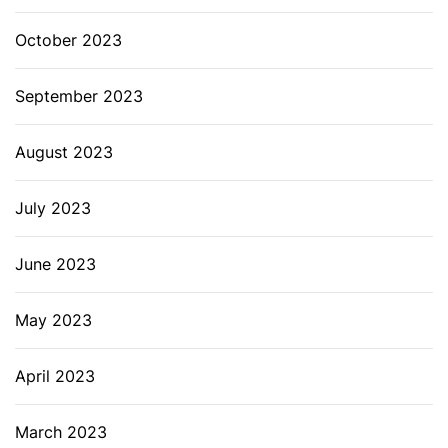
October 2023
September 2023
August 2023
July 2023
June 2023
May 2023
April 2023
March 2023