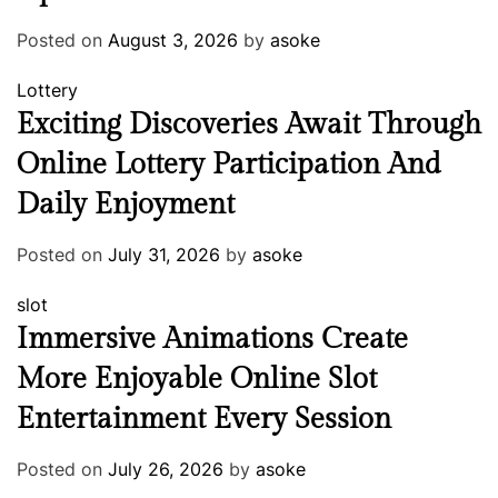
Posted on
August 3, 2026
by
asoke
Lottery
Exciting Discoveries Await Through
Online Lottery Participation And
Daily Enjoyment
Posted on
July 31, 2026
by
asoke
slot
Immersive Animations Create
More Enjoyable Online Slot
Entertainment Every Session
Posted on
July 26, 2026
by
asoke