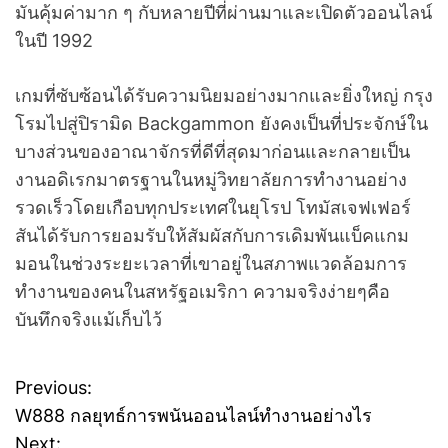
มันคุ้มค่ามาก ๆ กับหลายปีที่ผ่านมาและเปิดตัวออนไลน์
ในปี 1992
เกมที่ซับซ้อนได้รับความนิยมอย่างมากและยิ่งใหญ่ กรุง
โรมไปสู่ปิรามิด Backgammon ยังคงเป็นที่ประจักษ์ใน
บางส่วนของอาณาจักรที่ดีที่สุดมาก่อนและกลายเป็น
งานอดิเรกมาตรฐานในหมู่วิทยาลัยการทำงานอย่าง
รวดเร็วโดยเกือบทุกประเทศในยุโรป โทมัสเจฟเฟอร์
สันได้รับการยอมรับให้สัมผัสกับการเดิมพันแบ็คแกม
มอนในช่วงระยะเวลาที่เขาอยู่ในสภาพแวดล้อมการ
ทำงานของคนในสหรัฐอเมริกา ความจริงง่ายๆคือ
บันทึกจริงแม้เก็บไว้
Previous:
P
W888 กลยุทธ์การพนันออนไลน์ทำงานอย่างไร
o
Next: