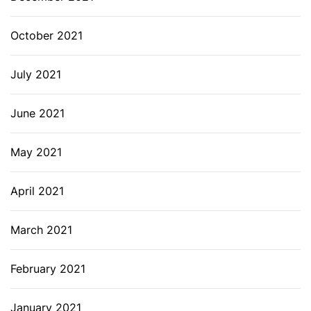
October 2021
July 2021
June 2021
May 2021
April 2021
March 2021
February 2021
January 2021