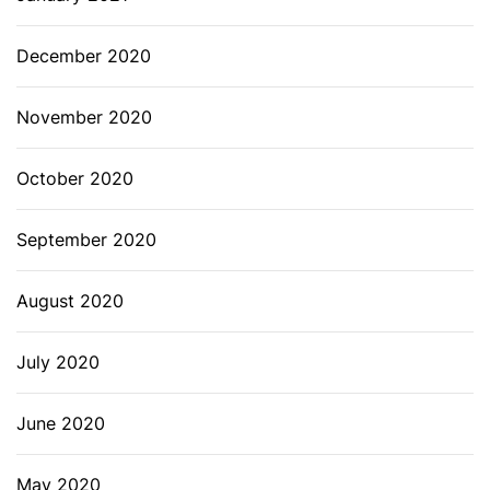
December 2020
November 2020
October 2020
September 2020
August 2020
July 2020
June 2020
May 2020