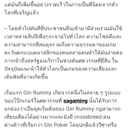
แต่มันก็เพิ่มขึ้นอย่างรวดเร็วในการเป็นที่นิยมจากทั่ว
โลกที่เจริญแล้ว
– โดยทั่วไปทันทีที่ประชาชนจีนเข้ามามีส่วนร่วมมันใช้
เวลาหลายสิบปีเพื่อกระจายไปทั่วโลก ความโชคดีและ
ความสามารถที่สมดุลรวมถึงความธรรมดาของเกม
ตะวันตกแบบคลาสสิกของคนหลายคนทำให้มันง่ายต่อ
การเข้าถึงสหรัฐอเมริกาในช่วงต้นศตวรรษที่ยี่สิบ ใน
ปัจจุบันแนะนำให้ทั่วโลกเป็นเกมของความเสี่ยงและ
เดิมพันที่อาจเกิดขึ้น
เริ่มแรก Gin Rummy เกิดจากหนึ่งในหลาย ๆ รูปแบบ
ของโป๊กเกอร์ในศตวรรษที่
sagaming
นั้นได้รับการ
ยกย่องว่าเป็นจุดเริ่มต้นของ Gin Rummy กฎสามารถ
เทียบเคียงได้อย่างมากและยังมี crossbreed คน
ต่างด้าวที่เรียกว่า Gin Poker โดยปกติแล้ววีซ่าหรือ