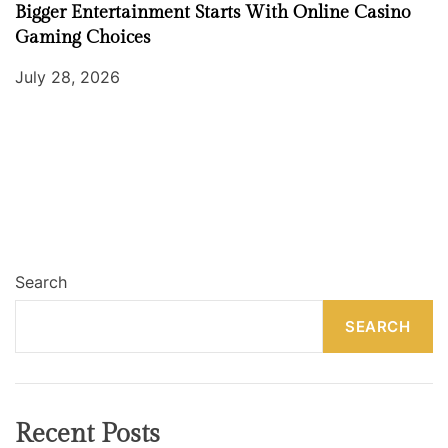
Bigger Entertainment Starts With Online Casino
Gaming Choices
July 28, 2026
Search
SEARCH
Recent Posts