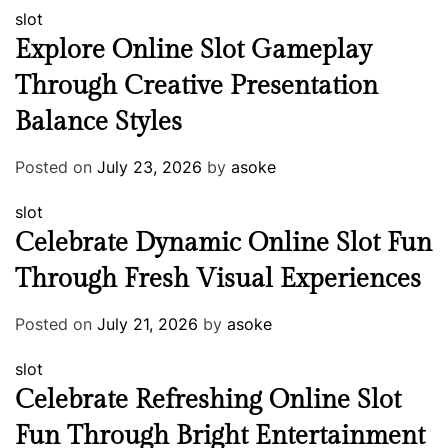
slot
Explore Online Slot Gameplay
Through Creative Presentation
Balance Styles
Posted on
July 23, 2026
by
asoke
slot
Celebrate Dynamic Online Slot Fun
Through Fresh Visual Experiences
Posted on
July 21, 2026
by
asoke
slot
Celebrate Refreshing Online Slot
Fun Through Bright Entertainment