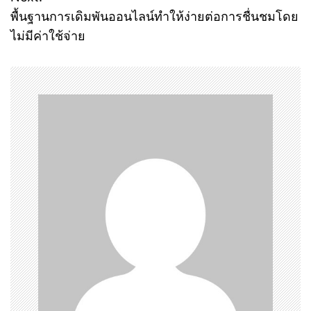
พื้นฐานการเดิมพันออนไลน์ทำให้ง่ายต่อการชื่นชมโดย
s
ไม่มีค่าใช้จ่าย
t
n
a
v
i
g
a
t
i