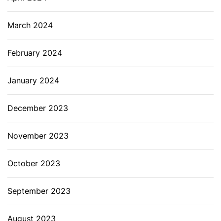
March 2024
February 2024
January 2024
December 2023
November 2023
October 2023
September 2023
August 2023