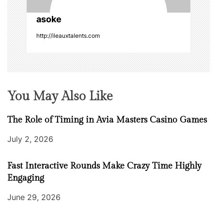
o
asoke
n
http://ileauxtalents.com
You May Also Like
The Role of Timing in Avia Masters Casino Games
July 2, 2026
Fast Interactive Rounds Make Crazy Time Highly
Engaging
June 29, 2026