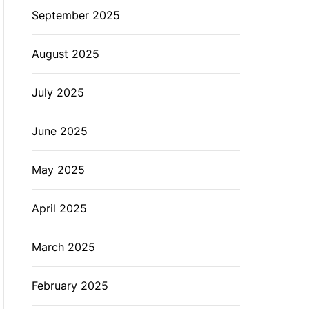
September 2025
August 2025
July 2025
June 2025
May 2025
April 2025
March 2025
February 2025