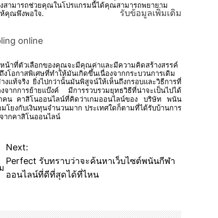
่งสามารถช่วยคุณในโปรแกรมนี้ได้คุณสามารถพยายาม
รับข้อมูลเพิ่มเติม
ะทับใจซึ่งอาจทำให้คุณพึงพอใจ.
หน้าที่ตัวเลือกของคุณจะมีคุณค่าและมีความคิดสร้างสรรค์
ึงโอกาสพิเศษที่ทำให้มันเกิดขึ้นเนื่องจากกระบวนการเดิม
างแท้จริง
ยิ่งไปกว่านั้นมันพิสูจน์ให้เห็นถึงกรอบและวิธีการที่
างจากการย้ายแบ๊งค์
มีการรวบรวมยุทธวิธีที่น่าจะเป็นไปได้
ุกคน
คาสิโนออนไลน์ที่คิดว่าเกมออนไลน์ของ
บริษัท
พนัน
เชื่อมโยงกับเงินทุนจำนวนมาก
ประเทศใดก็ตามที่ได้รับบ้านการ
ว์จากคาสิโนออนไลน์
Next:
Perfect รับทราบว่าจะค้นหาเว็บไซต์พนันกีฬา
ิม
ออนไลน์ที่ดีที่สุดได้ที่ไหน