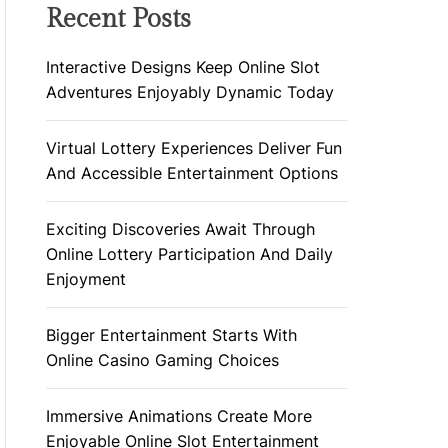
E
Recent Posts
Interactive Designs Keep Online Slot
Adventures Enjoyably Dynamic Today
Virtual Lottery Experiences Deliver Fun
And Accessible Entertainment Options
Exciting Discoveries Await Through
Online Lottery Participation And Daily
Enjoyment
Bigger Entertainment Starts With
Online Casino Gaming Choices
Immersive Animations Create More
Enjoyable Online Slot Entertainment