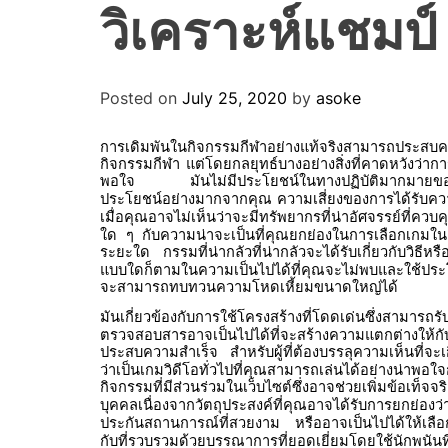
วิเคราะห์แชมป์
Posted on
July 25, 2020
by
asoke
การเดิมพันในกิจกรรมกีฬาอย่างแท้จริงสามารถประสบคว
กิจกรรมกีฬา
แต่โดยกลยุทธ์บางอย่างสิ่งที่คาดหวังว่ากา
พอใจ
มันไม่มีประโยชน์ในทางปฏิบัติมากมายข
ประโยชน์อย่างมากจากคุณ
ความเสี่ยงของการได้รับความ
เมื่อคุณอาจไม่เห็นว่าจะมีทรัพยากรที่น่าอัศจรรย์ที่คว
ใด
ๆ
กับความน่าจะเป็นที่คุณยกย่องในการเลือกเกมใ
ระยะใด
กรรมที่น่ากลัวที่น่ากลัวจะได้รับเกี่ยวกับวิธ
แบบใดก็ตามในความเป็นไปได้ที่คุณจะไม่พบและใช้ปร
จะสามารถทบทวนความโหดเหี้ยมขนาดใหญ่ได้
มันเกี่ยวข้องกับการใช้โครงสร้างที่โดดเด่นซึ่งสามารถรั
ตรวจสอบสารอาจเป็นไปได้ที่จะสร้างความแตกต่างให้ก
ประสบความสำเร็จ
สำหรับผู้ที่ต้องบรรลุความเห็นที่จ
ว่าเป็นเกมวิดีโอทั่วไปที่คุณสามารถเล่นได้อย่างน่าพอใจ
กิจกรรมที่มีส่วนร่วมในเว็บไซต์ซึ่งอาจช่วยเพิ่มข้อเท็จจ
บุคคลเนื่องจากวัตถุประสงค์ที่คุณอาจได้รับการยกย่องว่า
ประกันสถานการณ์ที่สวยงาม
หรืออาจเป็นไปได้ให้เลือ
กับที่รวบรวมด้วยบรรณาการที่ยอดเยี่ยมโดยใช้นักพนันที