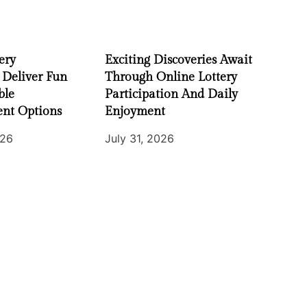
ery
Exciting Discoveries Await
 Deliver Fun
Through Online Lottery
ble
Participation And Daily
ent Options
Enjoyment
026
July 31, 2026