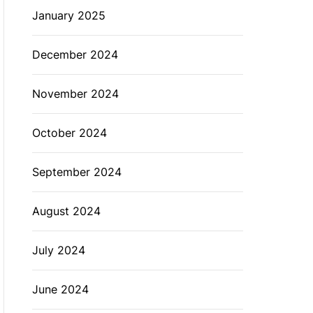
January 2025
December 2024
November 2024
October 2024
September 2024
August 2024
July 2024
June 2024