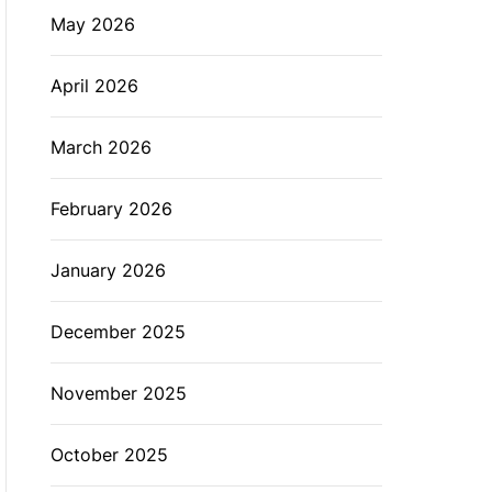
May 2026
April 2026
March 2026
February 2026
January 2026
December 2025
November 2025
October 2025