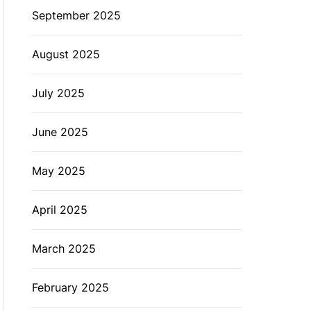
September 2025
August 2025
July 2025
June 2025
May 2025
April 2025
March 2025
February 2025