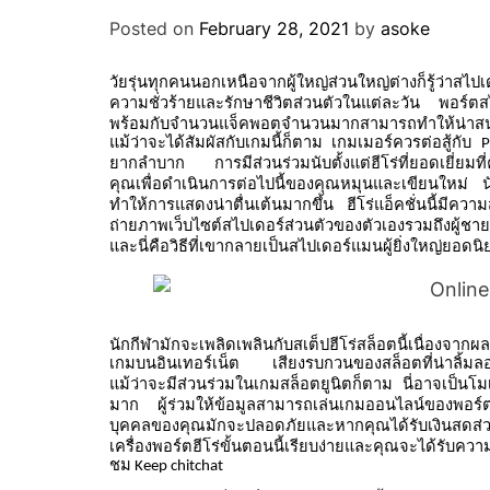
Posted on
February 28, 2021
by
asoke
วัยรุ่นทุกคนนอกเหนือจากผู้ใหญ่ส่วนใหญ่ต่างก็รู้ว่าสไ
ความชั่วร้ายและรักษาชีวิตส่วนตัวในแต่ละวัน
พอร์ต
พร้อมกับจำนวนแจ็คพอตจำนวนมากสามารถทำให้น่าสนใ
แม้ว่าจะได้สัมผัสกับเกมนี้ก็ตาม
เกมเมอร์ควรต่อสู้กับ
Ph
ยากลำบาก
การมีส่วนร่วมนับตั้งแต่ฮีโร่ที่ยอดเยี่ยม
คุณเพื่อดำเนินการต่อไปนี้ของคุณหมุนและเขียนใหม่
ทำให้การแสดงน่าตื่นเต้นมากขึ้น
ฮีโร่แอ็คชั่นนี้มีค
ถ่ายภาพเว็บไซต์สไปเดอร์ส่วนตัวของตัวเองรวมถึงผู้ชายอ
และนี่คือวิธีที่เขากลายเป็นสไปเดอร์แมนผู้ยิ่งใหญ่ยอดน
นักกีฬามักจะเพลิดเพลินกับสเต็ปฮีโร่สล็อตนี้เนื่องจ
เกมบนอินเทอร์เน็ต
เสียงรบกวนของสล็อตที่น่าลิ้ม
แม้ว่าจะมีส่วนร่วมในเกมสล็อตยูนิตก็ตาม
นี่อาจเป็นโ
มาก
ผู้ร่วมให้ข้อมูลสามารถเล่นเกมออนไลน์ของพอร์
บุคคลของคุณมักจะปลอดภัยและหากคุณได้รับเงินสดส่ว
เครื่องพอร์ตฮีโร่ขั้นตอนนี้เรียบง่ายและคุณจะได้รับ
ชม
Keep chitchat