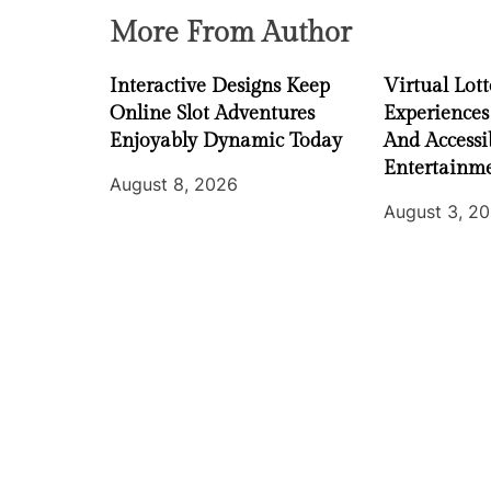
More From Author
Interactive Designs Keep
Virtual Lott
Online Slot Adventures
Experiences
Enjoyably Dynamic Today
And Accessi
Entertainm
August 8, 2026
August 3, 2