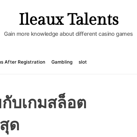
Ileaux Talents
Gain more knowledge about different casino games
us After Registration
Gambling
slot
ขกับเกมสล็อต
สุด