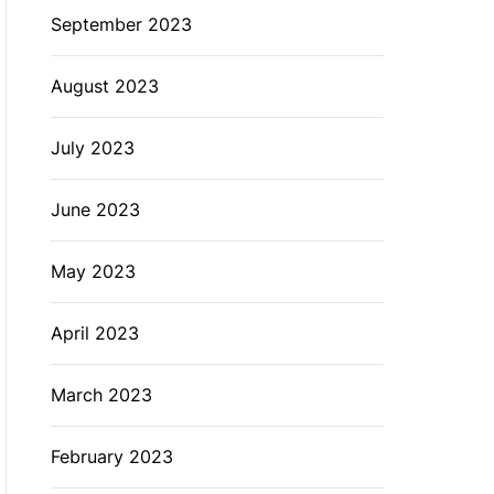
September 2023
August 2023
July 2023
June 2023
May 2023
April 2023
March 2023
February 2023