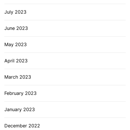
July 2023
June 2023
May 2023
April 2023
March 2023
February 2023
January 2023
December 2022