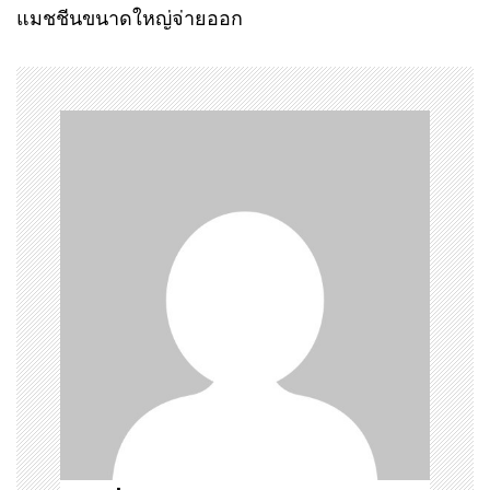
แมชชีนขนาดใหญ่จ่ายออก
t
n
a
v
i
g
a
t
i
o