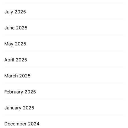
July 2025
June 2025
May 2025
April 2025
March 2025
February 2025
January 2025
December 2024