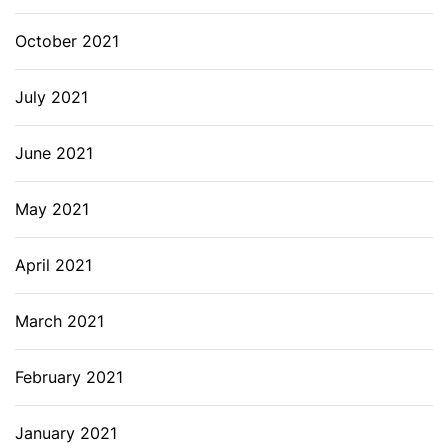
October 2021
July 2021
June 2021
May 2021
April 2021
March 2021
February 2021
January 2021