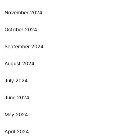
November 2024
October 2024
September 2024
August 2024
July 2024
June 2024
May 2024
April 2024