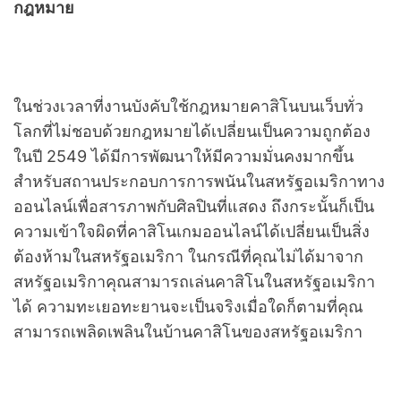
กฎหมาย
ในช่วงเวลาที่งานบังคับใช้กฎหมายคาสิโนบนเว็บทั่ว
โลกที่ไม่ชอบด้วยกฎหมายได้เปลี่ยนเป็นความถูกต้อง
ในปี 2549 ได้มีการพัฒนาให้มีความมั่นคงมากขึ้น
สำหรับสถานประกอบการการพนันในสหรัฐอเมริกาทาง
ออนไลน์เพื่อสารภาพกับศิลปินที่แสดง ถึงกระนั้นก็เป็น
ความเข้าใจผิดที่คาสิโนเกมออนไลน์ได้เปลี่ยนเป็นสิ่ง
ต้องห้ามในสหรัฐอเมริกา ในกรณีที่คุณไม่ได้มาจาก
สหรัฐอเมริกาคุณสามารถเล่นคาสิโนในสหรัฐอเมริกา
ได้ ความทะเยอทะยานจะเป็นจริงเมื่อใดก็ตามที่คุณ
สามารถเพลิดเพลินในบ้านคาสิโนของสหรัฐอเมริกา