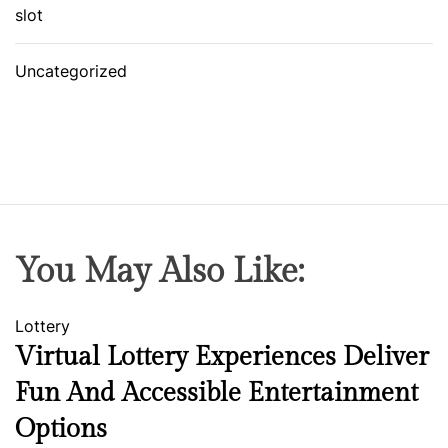
slot
Uncategorized
You May Also Like:
Lottery
Virtual Lottery Experiences Deliver
Fun And Accessible Entertainment
Options